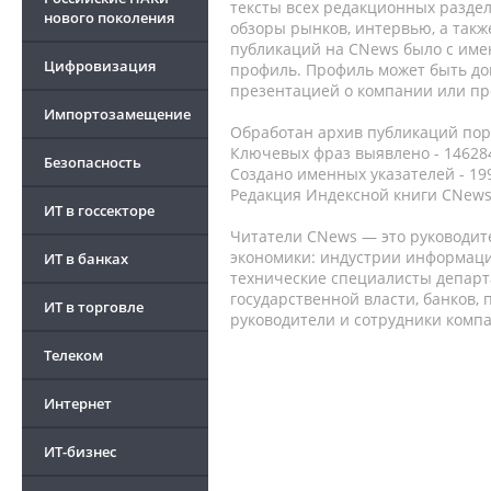
тексты всех редакционных раздел
нового поколения
обзоры рынков, интервью, а такж
публикаций на CNews было с име
Цифровизация
профиль. Профиль может быть до
презентацией о компании или про
Импортозамещение
Обработан архив публикаций порт
Ключевых фраз выявлено - 146284
Безопасность
Создано именных указателей - 19
Редакция Индексной книги CNews
ИТ в госсекторе
Читатели CNews — это руководит
экономики: индустрии информаци
ИТ в банках
технические специалисты депар
государственной власти, банков,
ИТ в торговле
руководители и сотрудники комп
Телеком
Интернет
ИТ-бизнес