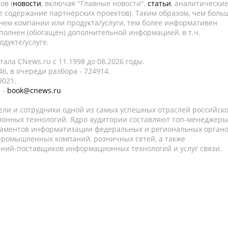
ов (
новости
, включая "Главные новости",
статьи
, аналитически
е содержание партнёрских проектов). Таким образом, чем боль
нем компании или продукта/услуги, тем более информативен
полнен (обогащен) дополнительной информацией, в т.ч.
дукте/услуге.
ала CNews.ru c 11.1998 до 08.2026 годы.
6, в очереди разбора - 724914.
9021.
 -
book@cnews.ru
ели и сотрудники одной из самых успешных отраслей российск
онных технологий. Ядро аудитории составляют топ-менеджеры
таментов информатизации федеральных и региональных орган
 промышленных компаний, розничных сетей, а также
аний-поставщиков информационных технологий и услуг связи.