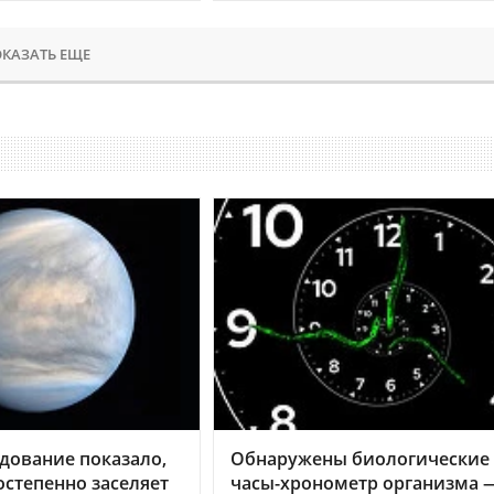
КАЗАТЬ ЕЩЕ
дование показало,
Обнаружены биологические
остепенно заселяет
часы-хронометр организма 