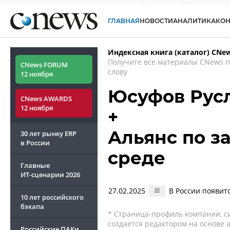
ГЛАВНАЯ
НОВОСТИ
АНАЛИТИКА
КО
Индексная книга (каталог) CNe
Получите все материалы CNews 
CNews FORUM
слову
12 ноября
Юсуфов Рус
CNews AWARDS
12 ноября
+
Альянс по з
30 лет рынку ERP
в России
среде
Главные
ИТ-сценарии
2026
27.02.2025
В России появит
10 лет российского
бэкапа
* Страница-профиль компании, сис
создается редактором на основе
Российские ПАКи