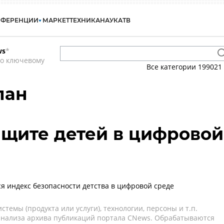
НФЕРЕНЦИИ
МАРКЕТ
ТЕХНИКА
НАУКА
ТВ
ws
*
по ключевому
Все категории
199021
лан
ащите детей в цифровой
ся индекс безопасности детства в цифровой среде
темы (продукта или услуги), технологии, персоны и т.п.
 анализа архива публикаций портала CNews. Обрабатываются