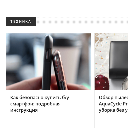
ТЕХНИКА
Как безопасно купить б/у
Обзор пылес
смартфон: подробная
AquaCycle Pr
инструкция
уборка без 