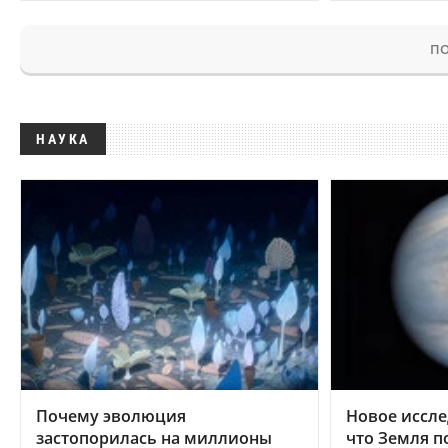
ПО
НАУКА
Почему эволюция
Новое иссле
застопорилась на миллионы
что Земля п