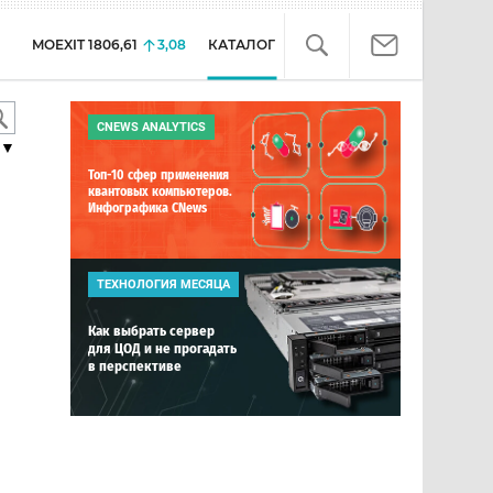
MOEXIT
1806,61
3,08
КАТАЛОГ
CNEWS ANALYTICS
▼
Топ-10 сфер применения
квантовых компьютеров.
Инфографика CNews
ТЕХНОЛОГИЯ МЕСЯЦА
Как выбрать сервер
для ЦОД и не прогадать
в перспективе