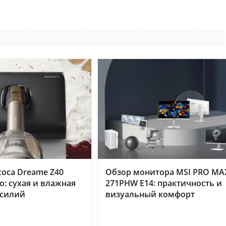
оса Dreame Z40
Обзор монитора MSI PRO MA
o: сухая и влажная
271PHW E14: практичность и
усилий
визуальный комфорт