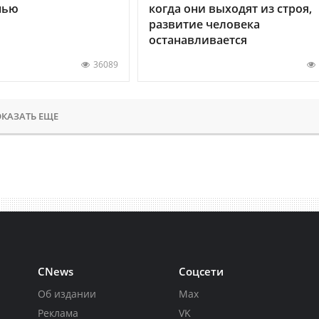
нью
когда они выходят из строя,
развитие человека
останавливается
36089
КАЗАТЬ ЕЩЕ
CNews
Соцсети
Об издании
Max
Реклама
VK