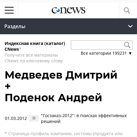
Разделы
Индексная книга (каталог)
CNews
*
Все категории
199231
▼
Получите все материалы
CNews по ключевому слову
Медведев Дмитрий
+
Поденок Андрей
"Госзаказ-2012": в поисках эффективных
01.03.2012
решений
* Страница-профиль компании, системы (продукта или