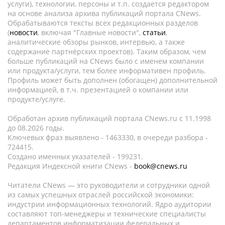
услуги), технологии, персоны и т.п. создается редактором
на основе анализа архива публикаций портала CNews.
Обрабатываются тексты всех редакционных разделов
(
новости
, включая "Главные новости",
статьи
,
аналитические обзоры рынков, интервью, а также
содержание партнёрских проектов). Таким образом, чем
больше публикаций на CNews было с именем компании
или продукта/услуги, тем более информативен профиль.
Профиль может быть дополнен (обогащен) дополнительной
информацией, в т.ч. презентацией о компании или
продукте/услуге.
Обработан архив публикаций портала CNews.ru c 11.1998
до 08.2026 годы.
Ключевых фраз выявлено - 1463330, в очереди разбора -
724415.
Создано именных указателей - 199231.
Редакция Индексной книги CNews -
book@cnews.ru
Читатели CNews — это руководители и сотрудники одной
из самых успешных отраслей российской экономики:
индустрии информационных технологий. Ядро аудитории
составляют топ-менеджеры и технические специалисты
департаментов информатизации федеральных и