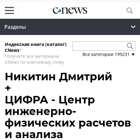
Разделы
Индексная книга (каталог)
CNews
*
Все категории
199231
▼
Получите все материалы
CNews по ключевому слову
Никитин Дмитрий
+
ЦИФРА - Центр
инженерно-
физических расчетов
и анализа