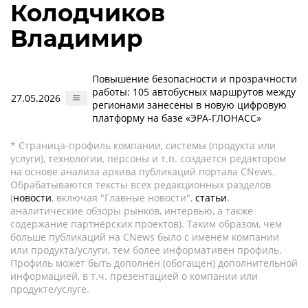
Колодчиков
Владимир
Повышение безопасности и прозрачности
работы: 105 автобусных маршрутов между
27.05.2026
регионами занесены в новую цифровую
платформу на базе «ЭРА-ГЛОНАСС»
* Страница-профиль компании, системы (продукта или
услуги), технологии, персоны и т.п. создается редактором
на основе анализа архива публикаций портала CNews.
Обрабатываются тексты всех редакционных разделов
(
новости
, включая "Главные новости",
статьи
,
аналитические обзоры рынков, интервью, а также
содержание партнёрских проектов). Таким образом, чем
больше публикаций на CNews было с именем компании
или продукта/услуги, тем более информативен профиль.
Профиль может быть дополнен (обогащен) дополнительной
информацией, в т.ч. презентацией о компании или
продукте/услуге.