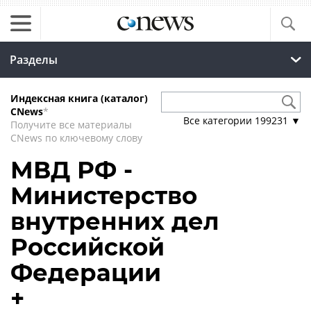
Разделы
Индексная книга (каталог)
CNews
*
Все категории
199231
▼
Получите все материалы
CNews по ключевому слову
МВД РФ -
Министерство
внутренних дел
Российской
Федерации
+