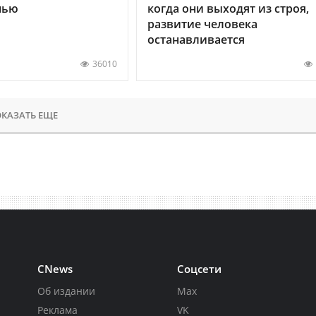
нью
когда они выходят из строя,
развитие человека
останавливается
36010
КАЗАТЬ ЕЩЕ
CNews
Соцсети
Об издании
Max
Реклама
VK