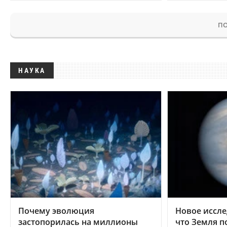
ПО
НАУКА
Почему эволюция
Новое иссле
застопорилась на миллионы
что Земля п