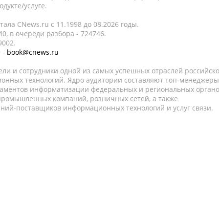
дукте/услуге.
ала CNews.ru c 11.1998 до 08.2026 годы.
0, в очереди разбора - 724746.
9002.
 -
book@cnews.ru
ели и сотрудники одной из самых успешных отраслей российск
онных технологий. Ядро аудитории составляют топ-менеджеры
таментов информатизации федеральных и региональных орган
 промышленных компаний, розничных сетей, а также
аний-поставщиков информационных технологий и услуг связи.