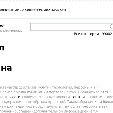
НФЕРЕНЦИИ
МАРКЕТ
ТЕХНИКА
НАУКА
ТВ
ws
*
по ключевому
Все категории
199002
л
яна
темы (продукта или услуги), технологии, персоны и т.п.
 анализа архива публикаций портала CNews. Обрабатываются
ов (
новости
, включая "Главные новости",
статьи
, аналитически
е содержание партнёрских проектов). Таким образом, чем боль
нем компании или продукта/услуги, тем более информативен
полнен (обогащен) дополнительной информацией, в т.ч.