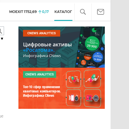
MOEXIT
1752,69
0,17
КАТАЛОГ
CNEWS ANALYTICS
▼
Цифровые активы
«Росатома».
Инфографика CNews
CNEWS ANALYTICS
Топ-10 сфер применения
квантовых компьютеров.
Инфографика CNews
е
ше