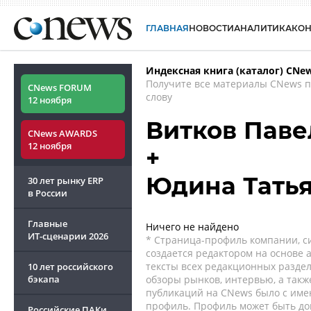
ГЛАВНАЯ
НОВОСТИ
АНАЛИТИКА
КО
Индексная книга (каталог) CNe
Получите все материалы CNews 
CNews FORUM
слову
12 ноября
Витков Паве
CNews AWARDS
12 ноября
+
Юдина Тать
30 лет рынку ERP
в России
Главные
Ничего не найдено
ИТ-сценарии
2026
* Страница-профиль компании, сис
создается редактором на основе
тексты всех редакционных раздел
10 лет российского
бэкапа
обзоры рынков, интервью, а такж
публикаций на CNews было с име
профиль. Профиль может быть до
Российские ПАКи