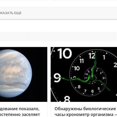
КАЗАТЬ ЕЩЕ
дование показало,
Обнаружены биологические
остепенно заселяет
часы-хронометр организма 