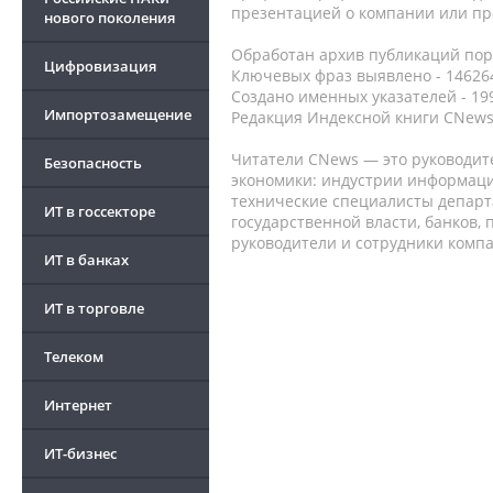
презентацией о компании или про
нового поколения
Обработан архив публикаций порт
Цифровизация
Ключевых фраз выявлено - 146264
Создано именных указателей - 19
Импортозамещение
Редакция Индексной книги CNews
Читатели CNews — это руководит
Безопасность
экономики: индустрии информаци
технические специалисты депар
ИТ в госсекторе
государственной власти, банков,
руководители и сотрудники комп
ИТ в банках
ИТ в торговле
Телеком
Интернет
ИТ-бизнес