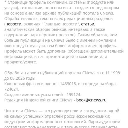
* Страница-профиль компании, системы (продукта или
услуги), технологии, персоны и т.п. создается редактором
на основе анализа архива публикаций портала CNews.
Обрабатываются тексты всех редакционных разделов
(
новости
, включая "Главные новости",
статьи
,
аналитические обзоры рынков, интервью, а также
содержание партнёрских проектов). Таким образом, чем
больше публикаций на CNews было с именем компании
или продукта/услуги, тем более информативен профиль.
Профиль может быть дополнен (обогащен) дополнительной
информацией, в т.ч. презентацией о компании или
продукте/услуге.
Обработан архив публикаций портала CNews.ru c 11.1998
до 08.2026 годы.
Ключевых фраз выявлено - 1463018, в очереди разбора -
724624.
Создано именных указателей - 199124.
Редакция Индексной книги CNews -
book@cnews.ru
Читатели CNews — это руководители и сотрудники одной
из самых успешных отраслей российской экономики:
индустрии информационных технологий. Ядро аудитории
составляют топ-менеджеры и технические специалисты