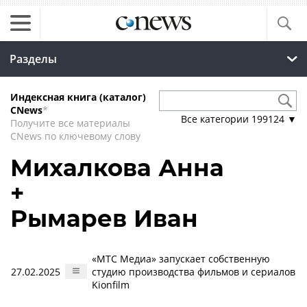
Разделы
Индексная книга (каталог)
CNews
*
Все категории
199124
▼
Получите все материалы
CNews по ключевому слову
Михалкова Анна
+
Рымарев Иван
«МТС Медиа» запускает собственную
27.02.2025
студию производства фильмов и сериалов
Kionfilm