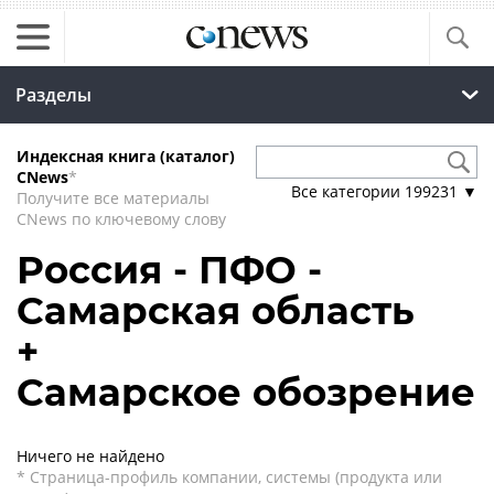
Разделы
Индексная книга (каталог)
CNews
*
Все категории
199231
▼
Получите все материалы
CNews по ключевому слову
Россия - ПФО -
Самарская область
+
Самарское обозрение
Ничего не найдено
* Страница-профиль компании, системы (продукта или