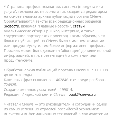
* Страница-профиль компании, системы (продукта или
услуги), технологии, персоны и т.п. создается редактором
на основе анализа архива публикаций портала CNews.
Обрабатываются тексты всех редакционных разделов
(
новости
, включая "Главные новости",
статьи
,
аналитические обзоры рынков, интервью, а также
содержание партнёрских проектов). Таким образом, чем
больше публикаций на CNews было с именем компании
или продукта/услуги, тем более информативен профиль.
Профиль может быть дополнен (обогащен) дополнительной
информацией, в т.ч. презентацией о компании или
продукте/услуге.
Обработан архив публикаций портала CNews.ru c 11.1998
до 08.2026 годы.
Ключевых фраз выявлено - 1462846, в очереди разбора -
724925.
Создано именных указателей - 199014.
Редакция Индексной книги CNews -
book@cnews.ru
Читатели CNews — это руководители и сотрудники одной
из самых успешных отраслей российской экономики:
индустрии информационных технологий. Ядро аудитории