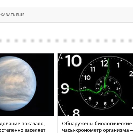
КАЗАТЬ ЕЩЕ
дование показало,
Обнаружены биологические
остепенно заселяет
часы-хронометр организма 