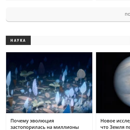
ПО
НАУКА
Почему эволюция
Новое иссле
застопорилась на миллионы
что Земля п