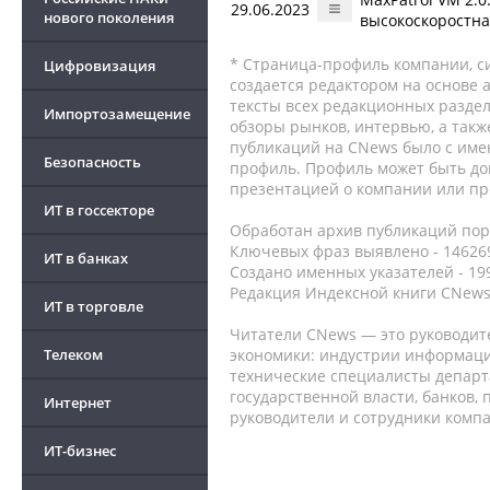
29.06.2023
нового поколения
высокоскоростна
* Страница-профиль компании, сис
Цифровизация
создается редактором на основе
тексты всех редакционных раздел
Импортозамещение
обзоры рынков, интервью, а такж
публикаций на CNews было с име
Безопасность
профиль. Профиль может быть до
презентацией о компании или про
ИТ в госсекторе
Обработан архив публикаций порт
Ключевых фраз выявлено - 146269
ИТ в банках
Создано именных указателей - 19
Редакция Индексной книги CNews
ИТ в торговле
Читатели CNews — это руководит
Телеком
экономики: индустрии информаци
технические специалисты депар
государственной власти, банков,
Интернет
руководители и сотрудники комп
ИТ-бизнес