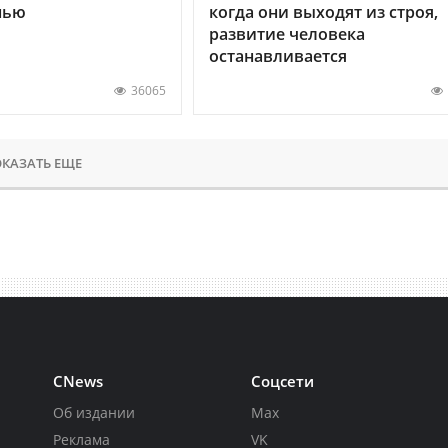
нью
когда они выходят из строя,
развитие человека
останавливается
36065
КАЗАТЬ ЕЩЕ
CNews
Соцсети
Об издании
Max
Реклама
VK