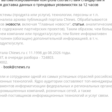
я доставка данных о трендовых уязвимостях за 12 часов
темы (продукта или услуги), технологии, персоны и т.п.
 анализа архива публикаций портала CNews. Обрабатываются
ов (
новости
, включая "Главные новости",
статьи
, аналитически
е содержание партнёрских проектов). Таким образом, чем боль
нем компании или продукта/услуги, тем более информативен
полнен (обогащен) дополнительной информацией, в т.ч.
дукте/услуге.
ала CNews.ru c 11.1998 до 08.2026 годы.
7, в очереди разбора - 724803.
9002.
 -
book@cnews.ru
ели и сотрудники одной из самых успешных отраслей российск
онных технологий. Ядро аудитории составляют топ-менеджеры
таментов информатизации федеральных и региональных орган
 промышленных компаний, розничных сетей, а также
аний-поставщиков информационных технологий и услуг связи.