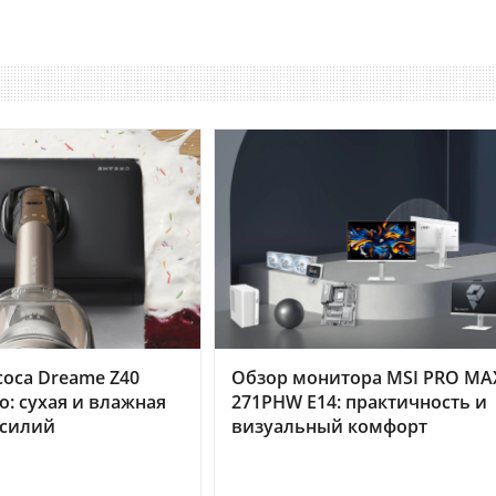
оса Dreame Z40
Обзор монитора MSI PRO MA
o: сухая и влажная
271PHW E14: практичность и
усилий
визуальный комфорт