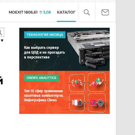
MOEXIT
1806,61
3,08
КАТАЛОГ
ТЕХНОЛОГИЯ МЕСЯЦА
▼
Как выбрать сервер
для ЦОД и не прогадать
в перспективе
й
CNEWS ANALYTICS
Топ-10 сфер применения
квантовых компьютеров.
Инфографика CNews