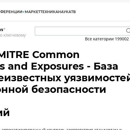
НФЕРЕНЦИИ
МАРКЕТ
ТЕХНИКА
НАУКА
ТВ
ws
*
по ключевому
Все категории
199002
 MITRE Common
es and Exposures - База
еизвестных уязвимосте
нной безопасности
ий
0: автоматизированный контроль соответствия стандартам и