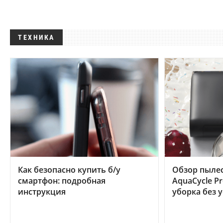
ТЕХНИКА
Как безопасно купить б/у
Обзор пылес
смартфон: подробная
AquaCycle Pr
инструкция
уборка без 