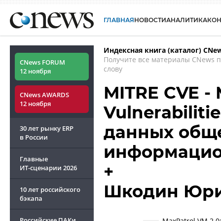
ГЛАВНАЯ
НОВОСТИ
АНАЛИТИКА
КО
Индексная книга (каталог) CNe
Получите все материалы CNews 
CNews FORUM
слову
12 ноября
MITRE CVE -
CNews AWARDS
12 ноября
Vulnerabiliti
данных общ
30 лет рынку ERP
в России
информацио
Главные
+
ИТ-сценарии
2026
Шкодин Юр
10 лет российского
бэкапа
Российские ПАКи
MaxPatrol VM 2.