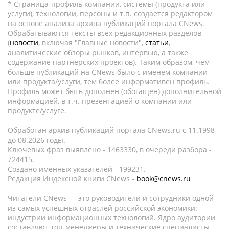
* Страница-профиль компании, системы (продукта или
услуги), технологии, персоны и т.п. создается редактором
на основе анализа архива публикаций портала CNews.
Обрабатываются тексты всех редакционных разделов
(
новости
, включая "Главные новости",
статьи
,
аналитические обзоры рынков, интервью, а также
содержание партнёрских проектов). Таким образом, чем
больше публикаций на CNews было с именем компании
или продукта/услуги, тем более информативен профиль.
Профиль может быть дополнен (обогащен) дополнительной
информацией, в т.ч. презентацией о компании или
продукте/услуге.
Обработан архив публикаций портала CNews.ru c 11.1998
до 08.2026 годы.
Ключевых фраз выявлено - 1463330, в очереди разбора -
724415.
Создано именных указателей - 199231.
Редакция Индексной книги CNews -
book@cnews.ru
Читатели CNews — это руководители и сотрудники одной
из самых успешных отраслей российской экономики:
индустрии информационных технологий. Ядро аудитории
составляют топ-менеджеры и технические специалисты