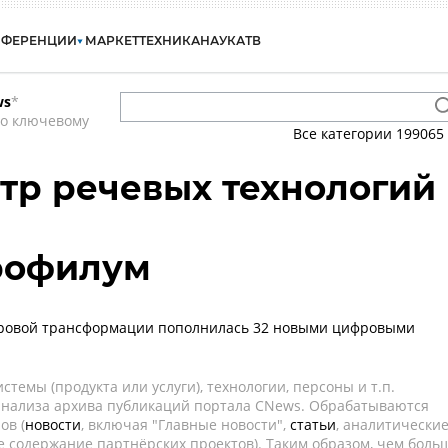
НФЕРЕНЦИИ
МАРКЕТ
ТЕХНИКА
НАУКА
ТВ
ws
*
по ключевому
Все категории
199065
нтр речевых технологий
Профилум
фровой трансформации пополнилась 32 новыми цифровыми
темы (продукта или услуги), технологии, персоны и т.п.
 анализа архива публикаций портала CNews. Обрабатываются
ов (
новости
, включая "Главные новости",
статьи
, аналитически
е содержание партнёрских проектов). Таким образом, чем боль