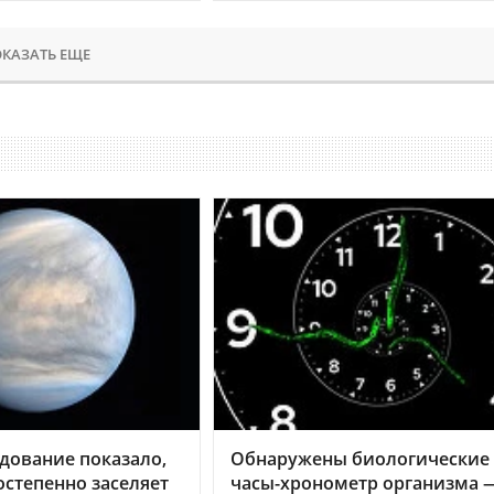
КАЗАТЬ ЕЩЕ
дование показало,
Обнаружены биологические
остепенно заселяет
часы-хронометр организма 