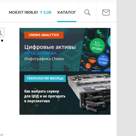
MOEXIT
1806,61
3,08
КАТАЛОГ
CNEWS ANALYTICS
▼
Цифровые активы
«Росатома».
Инфографика CNews
ТЕХНОЛОГИЯ МЕСЯЦА
Как выбрать сервер
для ЦОД и не прогадать
в перспективе
е
ше