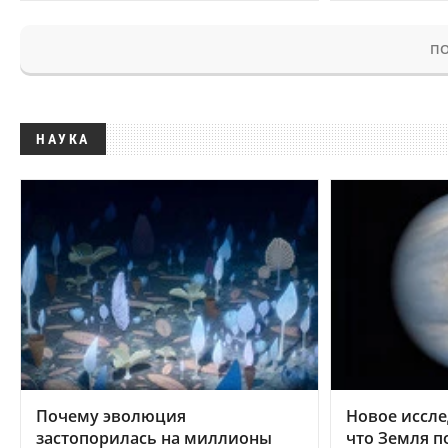
ПО
НАУКА
Почему эволюция
Новое иссле
застопорилась на миллионы
что Земля п