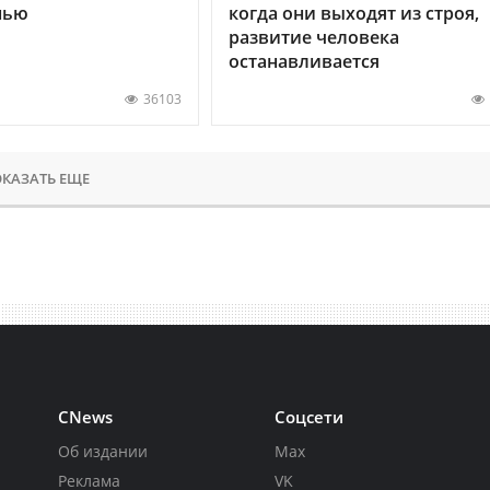
нью
когда они выходят из строя,
развитие человека
останавливается
36103
КАЗАТЬ ЕЩЕ
CNews
Соцсети
Об издании
Max
Реклама
VK