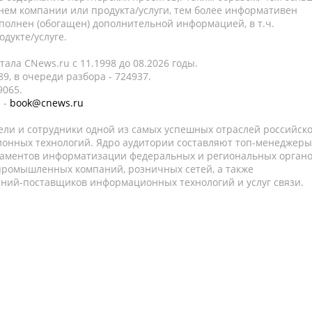
нем компании или продукта/услуги, тем более информативен
полнен (обогащен) дополнительной информацией, в т.ч.
дукте/услуге.
ала CNews.ru c 11.1998 до 08.2026 годы.
9, в очереди разбора - 724937.
9065.
 -
book@cnews.ru
ели и сотрудники одной из самых успешных отраслей российск
онных технологий. Ядро аудитории составляют топ-менеджеры
таментов информатизации федеральных и региональных орган
 промышленных компаний, розничных сетей, а также
аний-поставщиков информационных технологий и услуг связи.