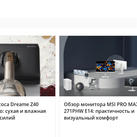
оса Dreame Z40
Обзор монитора MSI PRO MA
o: сухая и влажная
271PHW E14: практичность и
усилий
визуальный комфорт