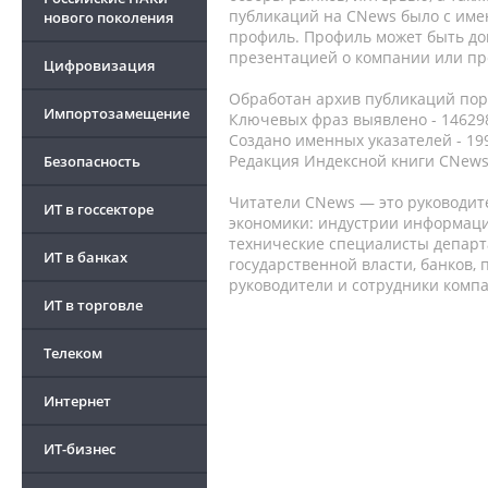
публикаций на CNews было с име
нового поколения
профиль. Профиль может быть до
презентацией о компании или про
Цифровизация
Обработан архив публикаций порт
Импортозамещение
Ключевых фраз выявлено - 146298
Создано именных указателей - 19
Редакция Индексной книги CNews
Безопасность
Читатели CNews — это руководит
ИТ в госсекторе
экономики: индустрии информаци
технические специалисты депар
ИТ в банках
государственной власти, банков,
руководители и сотрудники комп
ИТ в торговле
Телеком
Интернет
ИТ-бизнес