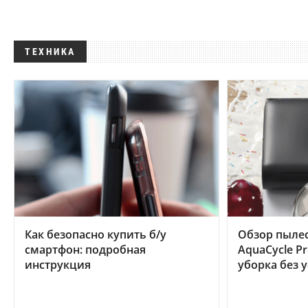
ТЕХНИКА
Как безопасно купить б/у
Обзор пылес
смартфон: подробная
AquaCycle Pr
инструкция
уборка без 