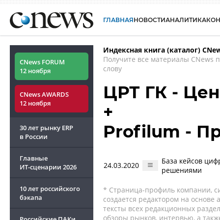
ГЛАВНАЯ
НОВОСТИ
АНАЛИТИКА
КО
Индексная книга (каталог) CNe
Получите все материалы CNews 
CNews FORUM
слову
12 ноября
ЦРТ ГК - Це
CNews AWARDS
12 ноября
+
Profilum - 
30 лет рынку ERP
в России
Главные
База кейсов ци
24.03.2020
ИТ-сценарии
2026
решениями
10 лет российского
* Страница-профиль компании, сис
бэкапа
создается редактором на основе
тексты всех редакционных раздел
обзоры рынков, интервью, а такж
Российские ПАКи