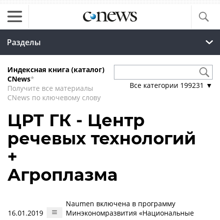
Разделы
Индексная книга (каталог)
CNews
*
Все категории
199231
▼
Получите все материалы
CNews по ключевому слову
ЦРТ ГК - Центр
речевых технологий
+
Агроплазма
Naumen включена в программу
16.01.2019
Минэкономразвития «Национальные