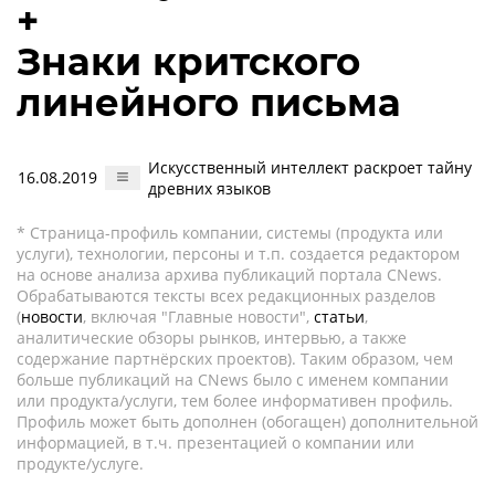
+
Знаки критского
линейного письма
Искусственный интеллект раскроет тайну
16.08.2019
древних языков
* Страница-профиль компании, системы (продукта или
услуги), технологии, персоны и т.п. создается редактором
на основе анализа архива публикаций портала CNews.
Обрабатываются тексты всех редакционных разделов
(
новости
, включая "Главные новости",
статьи
,
аналитические обзоры рынков, интервью, а также
содержание партнёрских проектов). Таким образом, чем
больше публикаций на CNews было с именем компании
или продукта/услуги, тем более информативен профиль.
Профиль может быть дополнен (обогащен) дополнительной
информацией, в т.ч. презентацией о компании или
продукте/услуге.