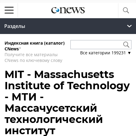
Разделы
Индексная книга (каталог)
CNews
*
Все категории
199231
▼
Получите все материалы
CNews по ключевому слову
MIT - Massachusetts
Institute of Technology
- МТИ -
Массачусетский
технологический
институт