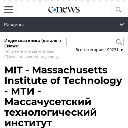
Разделы
Индексная книга (каталог)
CNews
*
Все категории
199231
▼
Получите все материалы
CNews по ключевому слову
MIT - Massachusetts
Institute of Technology
- МТИ -
Массачусетский
технологический
институт