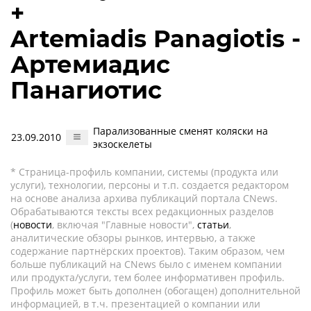
+
Artemiadis Panagiotis -
Артемиадис
Панагиотис
Парализованные сменят коляски на
23.09.2010
экзоскелеты
* Страница-профиль компании, системы (продукта или
услуги), технологии, персоны и т.п. создается редактором
на основе анализа архива публикаций портала CNews.
Обрабатываются тексты всех редакционных разделов
(
новости
, включая "Главные новости",
статьи
,
аналитические обзоры рынков, интервью, а также
содержание партнёрских проектов). Таким образом, чем
больше публикаций на CNews было с именем компании
или продукта/услуги, тем более информативен профиль.
Профиль может быть дополнен (обогащен) дополнительной
информацией, в т.ч. презентацией о компании или