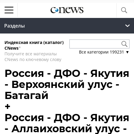
Разделы
Индексная книга (каталог)
CNews
*
Все категории
199231
▼
Получите все материалы
CNews по ключевому слову
Россия - ДФО - Якутия
- Верхоянский улус -
Батагай
+
Россия - ДФО - Якутия
- Аллаиховский улус -