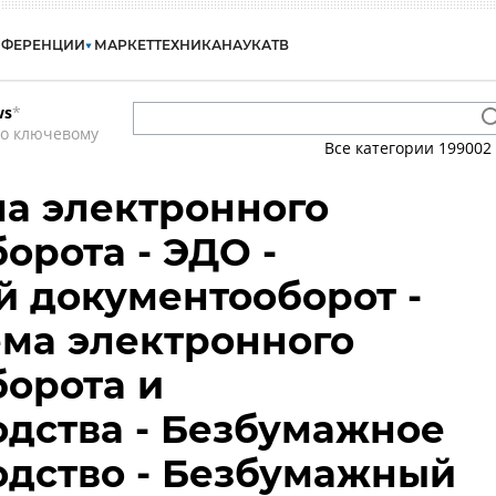
НФЕРЕНЦИИ
МАРКЕТ
ТЕХНИКА
НАУКА
ТВ
ws
*
по ключевому
Все категории
199002
ма электронного
орота - ЭДО -
 документооборот -
ема электронного
орота и
дства - Безбумажное
одство - Безбумажный