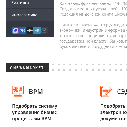
Рейтинги
Ключевых фраз выявлено - 146265
Создано именных указателей - 19
Редакция Индексной книги CNews
Инфографика
Читатели CNews — это руководит
экономики: индустрии информаци
технические специалисты депар
государственной власти, банков,
руководители и сотрудники комп
CNEWSMARKET
BPM
СЭ
Подобрать систему
Подобрать 
управления бизнес-
электронно
процессами BPM
документоо