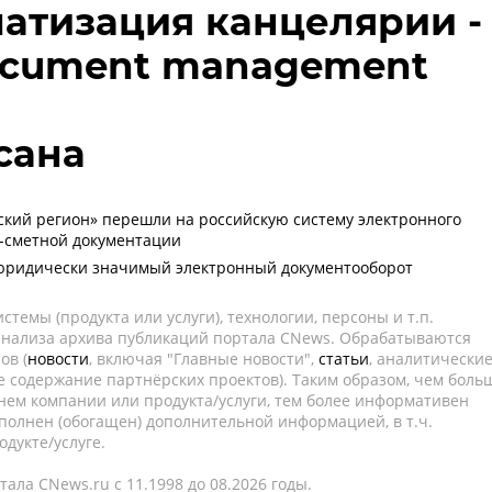
матизация канцелярии -
document management
сана
ский регион» перешли на российскую систему электронного
-сметной документации
 юридически значимый электронный документооборот
темы (продукта или услуги), технологии, персоны и т.п.
 анализа архива публикаций портала CNews. Обрабатываются
ов (
новости
, включая "Главные новости",
статьи
, аналитически
е содержание партнёрских проектов). Таким образом, чем боль
нем компании или продукта/услуги, тем более информативен
полнен (обогащен) дополнительной информацией, в т.ч.
дукте/услуге.
ала CNews.ru c 11.1998 до 08.2026 годы.