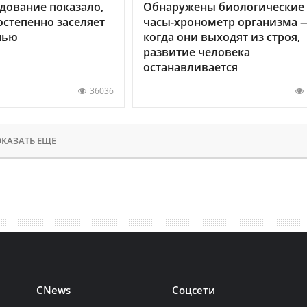
дование показало,
Обнаружены биологические
остепенно заселяет
часы-хронометр организма 
нью
когда они выходят из строя,
развитие человека
останавливается
36036
КАЗАТЬ ЕЩЕ
CNews
Соцсети