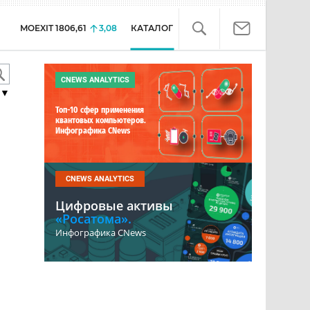
MOEXIT
1806,61
3,08
КАТАЛОГ
CNEWS ANALYTICS
▼
Топ-10 сфер применения
квантовых компьютеров.
Инфографика CNews
CNEWS ANALYTICS
Цифровые активы
«Росатома».
Инфографика CNews