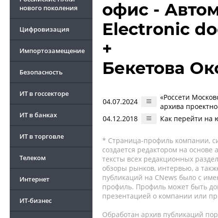
офис - Авто
нового поколения
Electronic 
Цифровизация
+
Импортозамещение
Бекетова Ок
Безопасность
ИТ в госсекторе
«Россети Москов
04.07.2024
архива проектно
ИТ в банках
04.12.2018
Как перейти на
ИТ в торговле
* Страница-профиль компании, сис
создается редактором на основе
Телеком
тексты всех редакционных раздел
обзоры рынков, интервью, а такж
публикаций на CNews было с име
Интернет
профиль. Профиль может быть до
презентацией о компании или про
ИТ-бизнес
Обработан архив публикаций порт