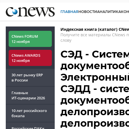
ГЛАВНАЯ
НОВОСТИ
АНАЛИТИКА
КО
Индексная книга (каталог) CNe
Получите все материалы CNews 
CNews FORUM
слову
12 ноября
СЭД - Систе
CNews AWARDS
12 ноября
документооб
Электронный
30 лет рынку ERP
в России
СЭДД - сист
Главные
документооб
ИТ-сценарии
2026
делопроизво
10 лет российского
бэкапа
делопроизв
Российские ПАКи