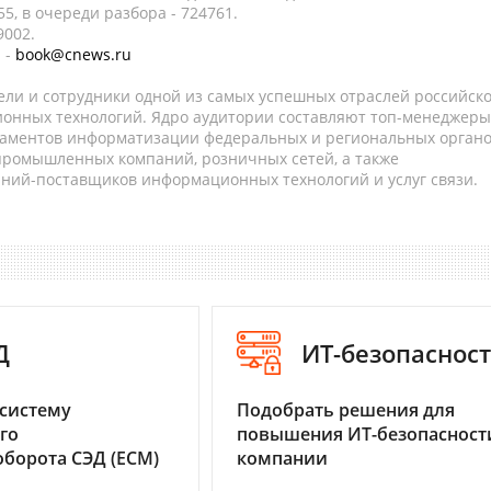
5, в очереди разбора - 724761.
9002.
 -
book@cnews.ru
ели и сотрудники одной из самых успешных отраслей российск
онных технологий. Ядро аудитории составляют топ-менеджеры
таментов информатизации федеральных и региональных орган
 промышленных компаний, розничных сетей, а также
аний-поставщиков информационных технологий и услуг связи.
Д
ИТ-безопаснос
систему
Подобрать решения для
го
повышения ИТ-безопасност
борота СЭД (ECM)
компании