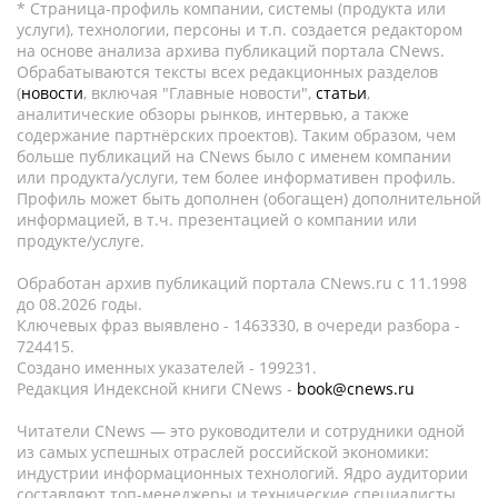
* Страница-профиль компании, системы (продукта или
услуги), технологии, персоны и т.п. создается редактором
на основе анализа архива публикаций портала CNews.
Обрабатываются тексты всех редакционных разделов
(
новости
, включая "Главные новости",
статьи
,
аналитические обзоры рынков, интервью, а также
содержание партнёрских проектов). Таким образом, чем
больше публикаций на CNews было с именем компании
или продукта/услуги, тем более информативен профиль.
Профиль может быть дополнен (обогащен) дополнительной
информацией, в т.ч. презентацией о компании или
продукте/услуге.
Обработан архив публикаций портала CNews.ru c 11.1998
до 08.2026 годы.
Ключевых фраз выявлено - 1463330, в очереди разбора -
724415.
Создано именных указателей - 199231.
Редакция Индексной книги CNews -
book@cnews.ru
Читатели CNews — это руководители и сотрудники одной
из самых успешных отраслей российской экономики:
индустрии информационных технологий. Ядро аудитории
составляют топ-менеджеры и технические специалисты