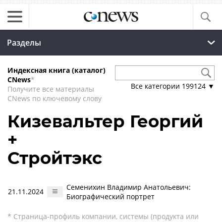
Разделы
Индексная книга (каталог)
CNews
*
Все категории
199124
▼
Получите все материалы
CNews по ключевому слову
Кизевальтер Георгий
+
Стройтэкс
Семенихин Владимир Анатольевич:
21.11.2024
Биографический портрет
* Страница-профиль компании, системы (продукта или