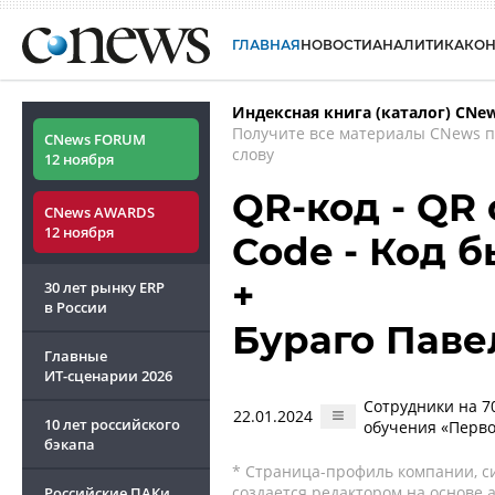
ГЛАВНАЯ
НОВОСТИ
АНАЛИТИКА
КО
Индексная книга (каталог) CNe
Получите все материалы CNews 
CNews FORUM
слову
12 ноября
QR-код - QR 
CNews AWARDS
12 ноября
Code - Код 
+
30 лет рынку ERP
в России
Бураго Паве
Главные
ИТ-сценарии
2026
Сотрудники на 7
22.01.2024
10 лет российского
обучения «Перво
бэкапа
* Страница-профиль компании, сис
создается редактором на основе
Российские ПАКи