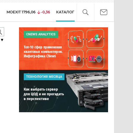
MOEXIT
1796,06
-0,36
КАТАЛОГ
CNEWS ANALYTICS
▼
Топ-10 сфер применения
квантовых компьютеров.
Инфографика CNews
ТЕХНОЛОГИЯ МЕСЯЦА
Как выбрать сервер
для ЦОД и не прогадать
в перспективе