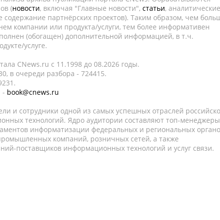
ов (
новости
, включая "Главные новости",
статьи
, аналитически
е содержание партнёрских проектов). Таким образом, чем боль
нем компании или продукта/услуги, тем более информативен
полнен (обогащен) дополнительной информацией, в т.ч.
дукте/услуге.
ала CNews.ru c 11.1998 до 08.2026 годы.
0, в очереди разбора - 724415.
9231.
 -
book@cnews.ru
ели и сотрудники одной из самых успешных отраслей российск
онных технологий. Ядро аудитории составляют топ-менеджеры
таментов информатизации федеральных и региональных орган
 промышленных компаний, розничных сетей, а также
аний-поставщиков информационных технологий и услуг связи.