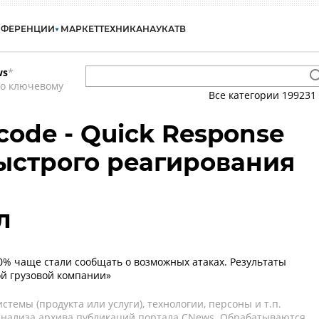
НФЕРЕНЦИИ
МАРКЕТ
ТЕХНИКА
НАУКА
ТВ
ws
*
по ключевому
Все категории
199231
code - Quick Response
быстрого реагирования
л
0% чаще стали сообщать о возможных атаках. Результаты
й грузовой компании»
темы (продукта или услуги), технологии, персоны и т.п.
 анализа архива публикаций портала CNews. Обрабатываются