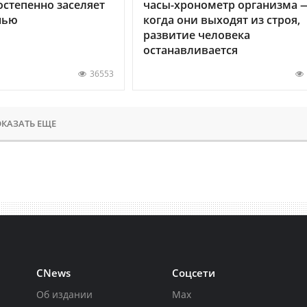
остепенно заселяет
часы-хронометр организма 
нью
когда они выходят из строя,
развитие человека
останавливается
36553
КАЗАТЬ ЕЩЕ
CNews
Соцсети
Об издании
Max