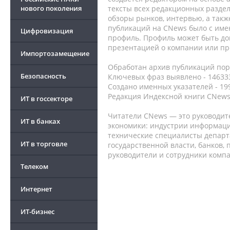
нового поколения
тексты всех редакционных раздел
обзоры рынков, интервью, а такж
публикаций на CNews было с име
Цифровизация
профиль. Профиль может быть до
презентацией о компании или про
Импортозамещение
Обработан архив публикаций порт
Безопасность
Ключевых фраз выявлено - 146333
Создано именных указателей - 19
Редакция Индексной книги CNews
ИТ в госсекторе
Читатели CNews — это руководит
ИТ в банках
экономики: индустрии информаци
технические специалисты депар
ИТ в торговле
государственной власти, банков,
руководители и сотрудники комп
Телеком
Интернет
ИТ-бизнес