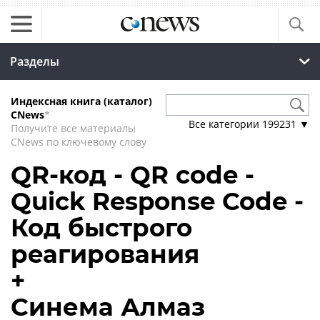
Разделы
Индексная книга (каталог)
CNews
*
Все категории
199231
▼
Получите все материалы
CNews по ключевому слову
QR-код - QR code -
Quick Response Code -
Код быстрого
реагирования
+
Синема Алмаз