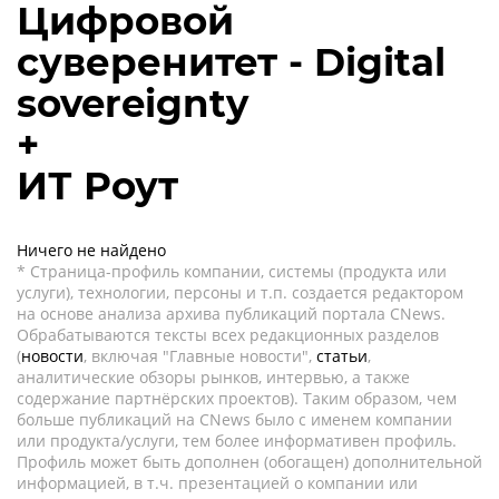
Цифровой
суверенитет - Digital
sovereignty
+
ИТ Роут
Ничего не найдено
* Страница-профиль компании, системы (продукта или
услуги), технологии, персоны и т.п. создается редактором
на основе анализа архива публикаций портала CNews.
Обрабатываются тексты всех редакционных разделов
(
новости
, включая "Главные новости",
статьи
,
аналитические обзоры рынков, интервью, а также
содержание партнёрских проектов). Таким образом, чем
больше публикаций на CNews было с именем компании
или продукта/услуги, тем более информативен профиль.
Профиль может быть дополнен (обогащен) дополнительной
информацией, в т.ч. презентацией о компании или