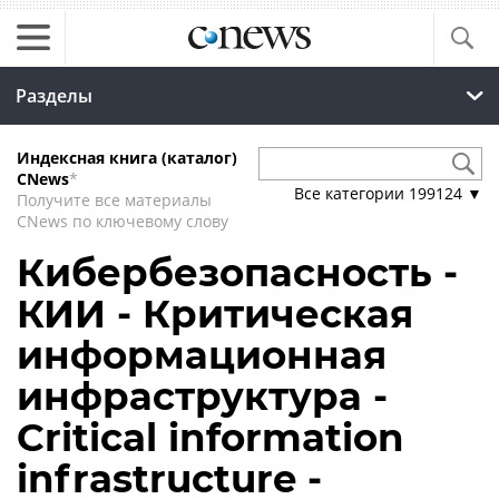
Разделы
Индексная книга (каталог)
CNews
*
Все категории
199124
▼
Получите все материалы
CNews по ключевому слову
Кибербезопасность -
КИИ - Критическая
информационная
инфраструктура -
Critical information
infrastructure -