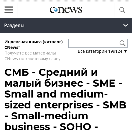
Разделы
Индексная книга (каталог)
CNews
*
Все категории
199124
▼
Получите все материалы
CNews по ключевому слову
СМБ - Средний и
малый бизнес - SME -
Small and medium-
sized enterprises - SMB
- Small-medium
business - SOHO -