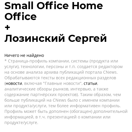
Small Office Home
Office
+
Лозинский Сергей
Ничего не найдено
* Страница-профиль компании, системы (продукта или
услуги), технологии, персоны и т.п. создается редактором
на основе анализа архива публикаций портала CNews.
Обрабатываются тексты всех редакционных разделов
(
новости
, включая "Главные новости",
статьи
,
аналитические обзоры рынков, интервью, а также
содержание партнёрских проектов). Таким образом, чем
больше публикаций на CNews было с именем компании
или продукта/услуги, тем более информативен профиль.
Профиль может быть дополнен (обогащен) дополнительной
информацией, в т.ч. презентацией о компании или
продукте/услуге.