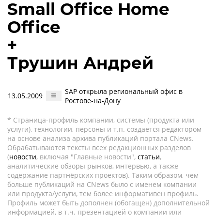
Small Office Home
Office
+
Трушин Андрей
SAP открыла региональный офис в
13.05.2009
Ростове-на-Дону
* Страница-профиль компании, системы (продукта или
услуги), технологии, персоны и т.п. создается редактором
на основе анализа архива публикаций портала CNews.
Обрабатываются тексты всех редакционных разделов
(
новости
, включая "Главные новости",
статьи
,
аналитические обзоры рынков, интервью, а также
содержание партнёрских проектов). Таким образом, чем
больше публикаций на CNews было с именем компании
или продукта/услуги, тем более информативен профиль.
Профиль может быть дополнен (обогащен) дополнительной
информацией, в т.ч. презентацией о компании или