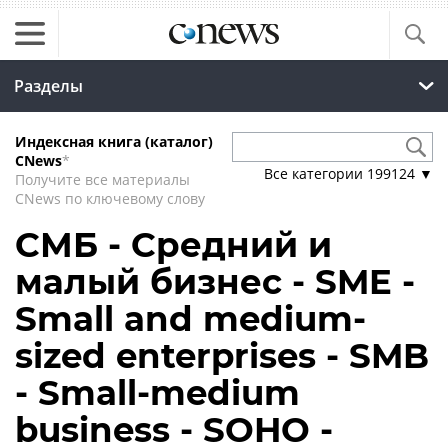
Разделы
Индексная книга (каталог)
CNews
*
Все категории
199124
▼
Получите все материалы
CNews по ключевому слову
СМБ - Средний и
малый бизнес - SME -
Small and medium-
sized enterprises - SMB
- Small-medium
business - SOHO -