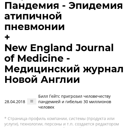
Пандемия - Эпидемия
атипичной
пневмонии
+
New England Journal
of Medicine -
Медицинский журнал
Новой Англии
Билл Гейтс пригрозил человечеству
28.04.2018
пандемией и гибелью 30 миллионов
человек
* Страница-профиль компании, системы (продукта или
услуги), технологии, персоны и т.п. создается редактором