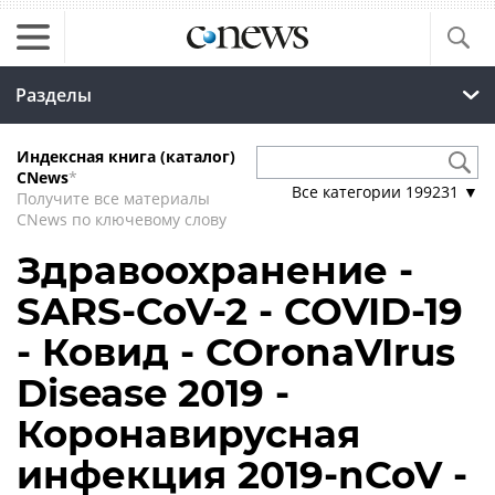
Разделы
Индексная книга (каталог)
CNews
*
Все категории
199231
▼
Получите все материалы
CNews по ключевому слову
Здравоохранение -
SARS-CoV-2 - COVID-19
- Ковид - COronaVIrus
Disease 2019 -
Коронавирусная
инфекция 2019-nCoV -