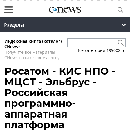
Разделы
Индексная книга (каталог)
CNews
*
Все категории
199002
▼
Получите все материалы
CNews по ключевому слову
Росатом - КИС НПО -
МЦСТ - Эльбрус -
Российская
программно-
аппаратная
платформа