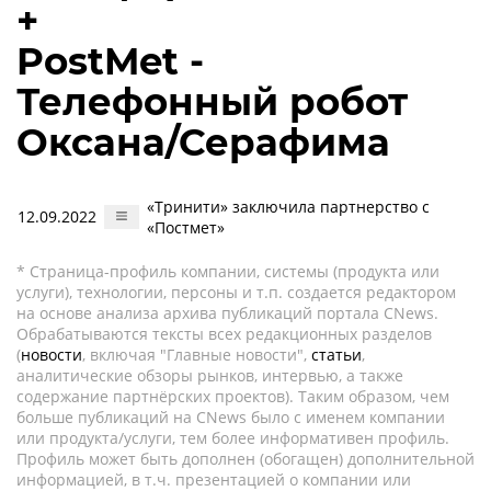
+
PostMet -
Телефонный робот
Оксана/Серафима
«Тринити» заключила партнерство с
12.09.2022
«Постмет»
* Страница-профиль компании, системы (продукта или
услуги), технологии, персоны и т.п. создается редактором
на основе анализа архива публикаций портала CNews.
Обрабатываются тексты всех редакционных разделов
(
новости
, включая "Главные новости",
статьи
,
аналитические обзоры рынков, интервью, а также
содержание партнёрских проектов). Таким образом, чем
больше публикаций на CNews было с именем компании
или продукта/услуги, тем более информативен профиль.
Профиль может быть дополнен (обогащен) дополнительной
информацией, в т.ч. презентацией о компании или