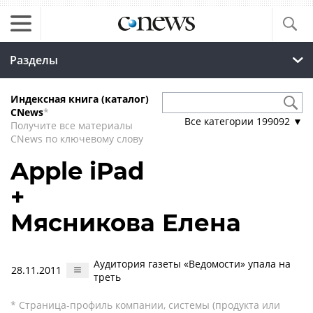
Разделы
Индексная книга (каталог)
CNews
*
Все категории
199092
▼
Получите все материалы
CNews по ключевому слову
Apple iPad
+
Мясникова Елена
Аудитория газеты «Ведомости» упала на
28.11.2011
треть
* Страница-профиль компании, системы (продукта или