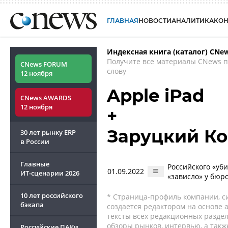
ГЛАВНАЯ
НОВОСТИ
АНАЛИТИКА
КО
Индексная книга (каталог) CNe
Получите все материалы CNews 
CNews FORUM
слову
12 ноября
Apple iPad
CNews AWARDS
12 ноября
+
Заруцкий Ко
30 лет рынку ERP
в России
Главные
Российского «уб
01.09.2022
ИТ-сценарии
2026
«зависло» у бюр
10 лет российского
* Страница-профиль компании, сис
бэкапа
создается редактором на основе
тексты всех редакционных раздел
обзоры рынков, интервью, а такж
Российские ПАКи