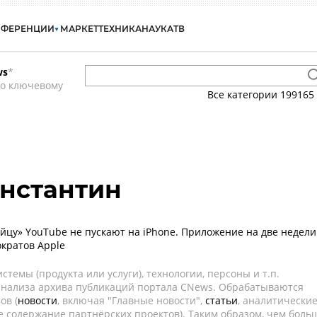
НФЕРЕНЦИИ
МАРКЕТ
ТЕХНИКА
НАУКА
ТВ
ws
*
по ключевому
Все категории
199165
нстантин
ийцу» YouTube не пускают на iPhone. Приложение на две недели
ократов Apple
темы (продукта или услуги), технологии, персоны и т.п.
 анализа архива публикаций портала CNews. Обрабатываются
ов (
новости
, включая "Главные новости",
статьи
, аналитически
е содержание партнёрских проектов). Таким образом, чем боль