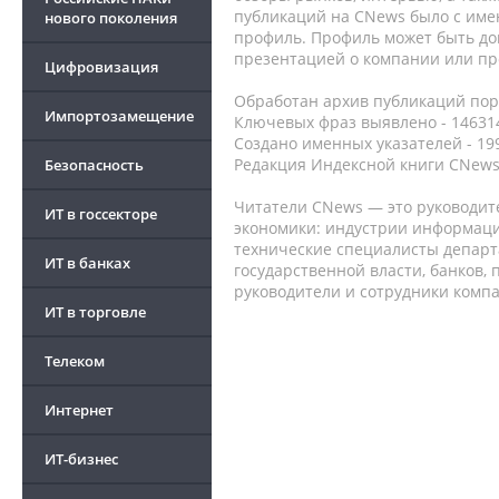
публикаций на CNews было с име
нового поколения
профиль. Профиль может быть до
презентацией о компании или про
Цифровизация
Обработан архив публикаций порт
Импортозамещение
Ключевых фраз выявлено - 146314
Создано именных указателей - 19
Редакция Индексной книги CNews
Безопасность
Читатели CNews — это руководит
ИТ в госсекторе
экономики: индустрии информаци
технические специалисты депар
ИТ в банках
государственной власти, банков,
руководители и сотрудники комп
ИТ в торговле
Телеком
Интернет
ИТ-бизнес