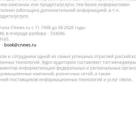
нем компании или продукта/услуги, тем более информативен
полнен (обогащен) дополнительной информацией, в т.ч.
дукте/услуге.
ала CNews.ru c 11.1998 до 08.2026 годы.
6, в очереди разбора - 724586.
9165.
 -
book@cnews.ru
ели и сотрудники одной из самых успешных отраслей российск
онных технологий. Ядро аудитории составляют топ-менеджеры
таментов информатизации федеральных и региональных орган
 промышленных компаний, розничных сетей, а также
аний-поставщиков информационных технологий и услуг связи.