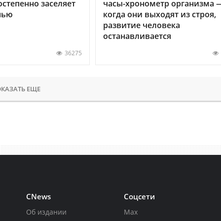
остепенно заселяет
часы-хронометр организма 
нью
когда они выходят из строя,
развитие человека
останавливается
36275
КАЗАТЬ ЕЩЕ
CNews
Соцсети
Об издании
Max