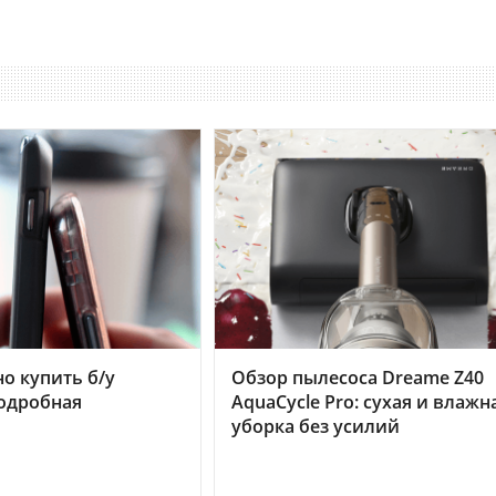
но купить б/у
Обзор пылесоса Dreame Z40
подробная
AquaCycle Pro: сухая и влажн
уборка без усилий