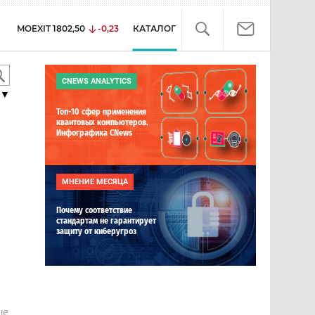
MOEXIT
1802,50
-0,23
КАТАЛОГ
CNEWS ANALYTICS
▼
Топ-10 сфер применения
квантовых компьютеров.
Инфографика CNews
МНЕНИЕ МЕСЯЦА
Почему соответствие
стандартам не гарантирует
защиту от киберугроз
е
ше