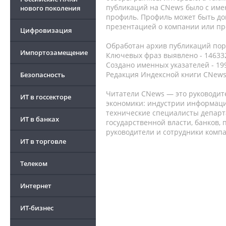
публикаций на CNews было с име
нового поколения
профиль. Профиль может быть до
презентацией о компании или про
Цифровизация
Обработан архив публикаций порт
Импортозамещение
Ключевых фраз выявлено - 146332
Создано именных указателей - 19
Редакция Индексной книги CNews
Безопасность
Читатели CNews — это руководит
ИТ в госсекторе
экономики: индустрии информаци
технические специалисты депар
ИТ в банках
государственной власти, банков,
руководители и сотрудники комп
ИТ в торговле
Телеком
Интернет
ИТ-бизнес