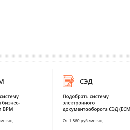
M
СЭД
систему
Подобрать систему
 бизнес-
электронного
и BPM
документооборота СЭД (ECM
/месяц
От 1 360 руб./месяц