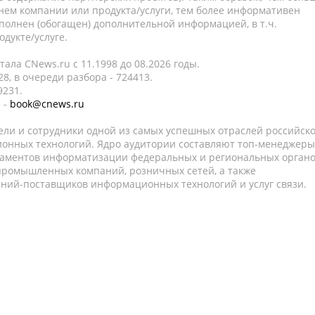
нем компании или продукта/услуги, тем более информативен
полнен (обогащен) дополнительной информацией, в т.ч.
дукте/услуге.
ала CNews.ru c 11.1998 до 08.2026 годы.
8, в очереди разбора - 724413.
9231.
 -
book@cnews.ru
ели и сотрудники одной из самых успешных отраслей российск
онных технологий. Ядро аудитории составляют топ-менеджеры
таментов информатизации федеральных и региональных орган
 промышленных компаний, розничных сетей, а также
аний-поставщиков информационных технологий и услуг связи.