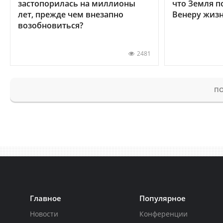
застопорилась на миллионы
что Земля п
лет, прежде чем внезапно
Венеру жиз
возобновиться?
2481
ПО
Главное
Популярное
Новости
Конференции