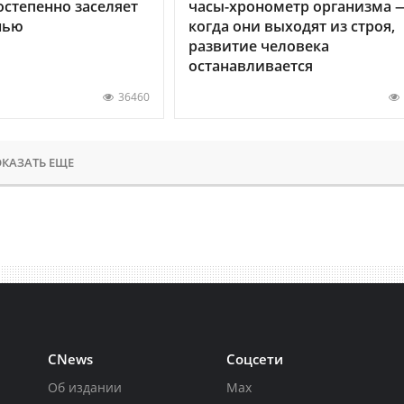
остепенно заселяет
часы-хронометр организма 
нью
когда они выходят из строя,
развитие человека
останавливается
36460
КАЗАТЬ ЕЩЕ
CNews
Соцсети
Об издании
Max