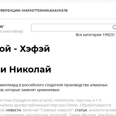
НФЕРЕНЦИИ
МАРКЕТ
ТЕХНИКА
НАУКА
ТВ
ws
*
по ключевому
Все категории
199231
ой - Хэфэй
и Николай
миллиард в российского создателя производства алмазных
ов, которые заменят кремниевые
темы (продукта или услуги), технологии, персоны и т.п.
 анализа архива публикаций портала CNews. Обрабатываются
ов (
новости
, включая "Главные новости",
статьи
, аналитически
е содержание партнёрских проектов). Таким образом, чем боль