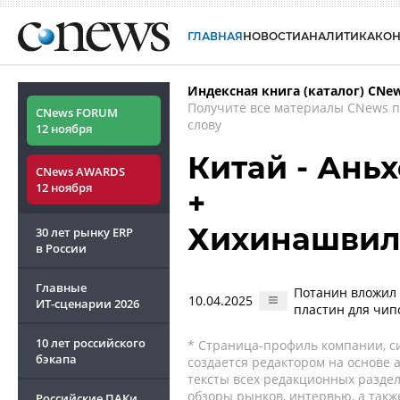
ГЛАВНАЯ
НОВОСТИ
АНАЛИТИКА
КО
Индексная книга (каталог) CNe
Получите все материалы CNews 
CNews FORUM
слову
12 ноября
Китай - Аньх
CNews AWARDS
12 ноября
+
Хихинашвил
30 лет рынку ERP
в России
Главные
Потанин вложил 
10.04.2025
ИТ-сценарии
2026
пластин для чип
10 лет российского
* Страница-профиль компании, сис
бэкапа
создается редактором на основе
тексты всех редакционных раздел
обзоры рынков, интервью, а такж
Российские ПАКи