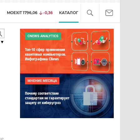
MOEXIT
1796,06
-0,36
КАТАЛОГ
CNEWS ANALYTICS
▼
Топ-10 сфер применения
квантовых компьютеров.
Инфографика CNews
МНЕНИЕ МЕСЯЦА
Почему соответствие
стандартам не гарантирует
защиту от киберугроз
е
ше