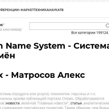
НФЕРЕНЦИИ
МАРКЕТ
ТЕХНИКА
НАУКА
ТВ
ws
*
по ключевому
Все категории
199124
n Name System - Систем
мён
x - Матросов Алекс
темы (продукта или услуги), технологии, персоны и т.п.
 анализа архива публикаций портала CNews. Обрабатываются
ов (
новости
, включая "Главные новости",
статьи
, аналитически
е содержание партнёрских проектов). Таким образом, чем боль