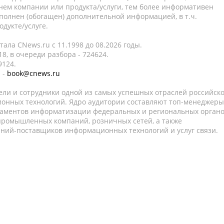
нем компании или продукта/услуги, тем более информативен
полнен (обогащен) дополнительной информацией, в т.ч.
дукте/услуге.
ала CNews.ru c 11.1998 до 08.2026 годы.
8, в очереди разбора - 724624.
9124.
 -
book@cnews.ru
ели и сотрудники одной из самых успешных отраслей российск
онных технологий. Ядро аудитории составляют топ-менеджеры
таментов информатизации федеральных и региональных орган
 промышленных компаний, розничных сетей, а также
аний-поставщиков информационных технологий и услуг связи.