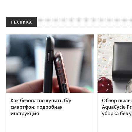
ТЕХНИКА
Как безопасно купить б/у
Обзор пылес
смартфон: подробная
AquaCycle Pr
инструкция
уборка без 