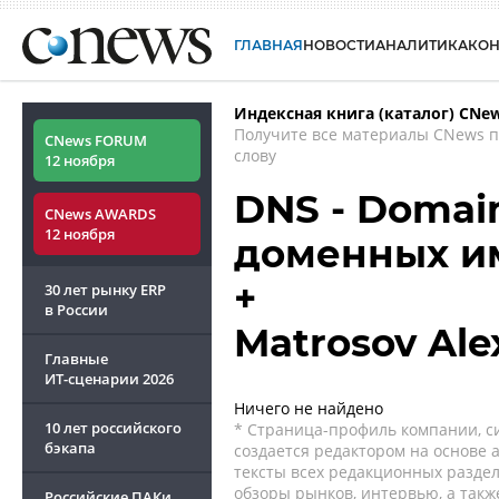
ГЛАВНАЯ
НОВОСТИ
АНАЛИТИКА
КО
Индексная книга (каталог) CNe
Получите все материалы CNews 
CNews FORUM
слову
12 ноября
DNS - Domai
CNews AWARDS
12 ноября
доменных и
+
30 лет рынку ERP
в России
Matrosov Ale
Главные
ИТ-сценарии
2026
Ничего не найдено
10 лет российского
* Страница-профиль компании, сис
бэкапа
создается редактором на основе
тексты всех редакционных раздел
обзоры рынков, интервью, а такж
Российские ПАКи