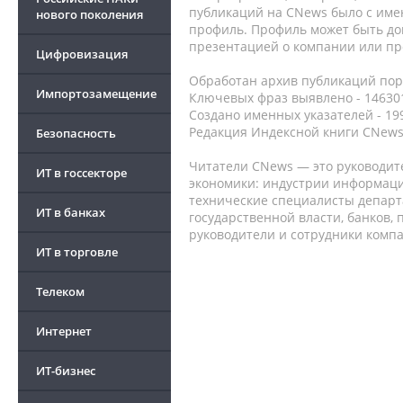
публикаций на CNews было с име
нового поколения
профиль. Профиль может быть до
презентацией о компании или про
Цифровизация
Обработан архив публикаций порт
Импортозамещение
Ключевых фраз выявлено - 146301
Создано именных указателей - 19
Редакция Индексной книги CNews
Безопасность
Читатели CNews — это руководит
ИТ в госсекторе
экономики: индустрии информаци
технические специалисты депар
ИТ в банках
государственной власти, банков,
руководители и сотрудники комп
ИТ в торговле
Телеком
Интернет
ИТ-бизнес