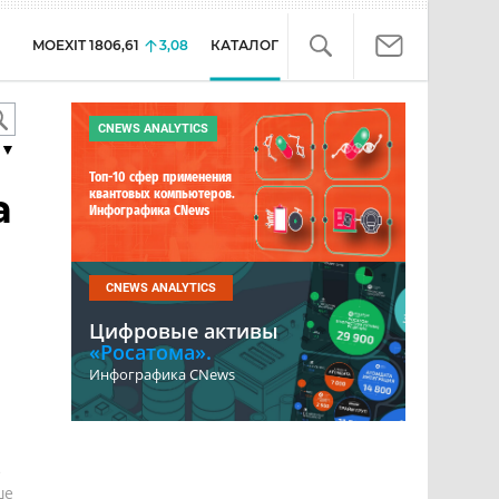
MOEXIT
1806,61
3,08
КАТАЛОГ
CNEWS ANALYTICS
▼
Топ-10 сфер применения
а
квантовых компьютеров.
Инфографика CNews
CNEWS ANALYTICS
Цифровые активы
«Росатома».
Инфографика CNews
е
ше