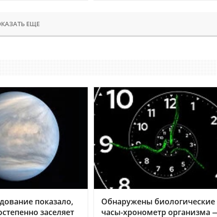
КАЗАТЬ ЕЩЕ
дование показало,
Обнаружены биологические
остепенно заселяет
часы-хронометр организма 