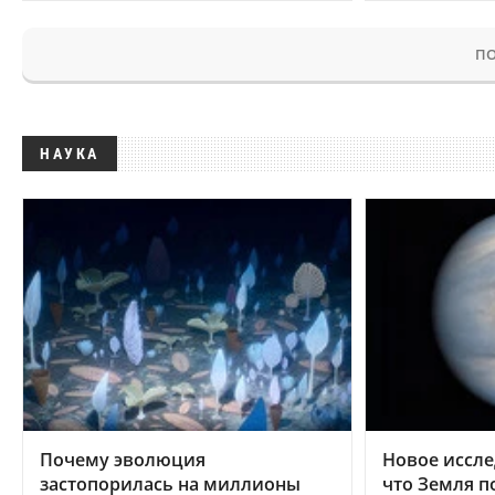
ПО
НАУКА
Почему эволюция
Новое иссле
застопорилась на миллионы
что Земля п