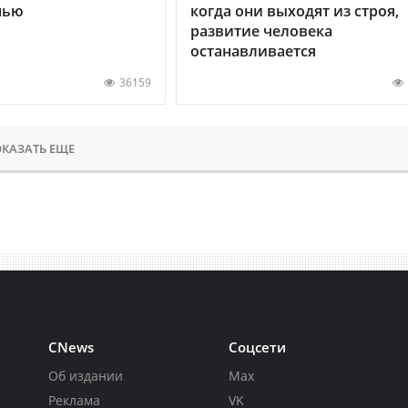
нью
когда они выходят из строя,
развитие человека
останавливается
36159
КАЗАТЬ ЕЩЕ
CNews
Соцсети
Об издании
Max
Реклама
VK