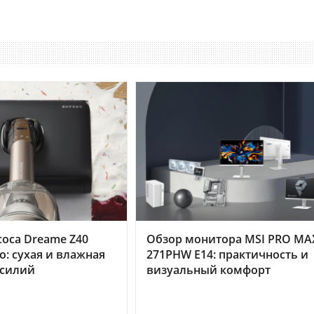
оса Dreame Z40
Обзор монитора MSI PRO MA
o: сухая и влажная
271PHW E14: практичность и
усилий
визуальный комфорт