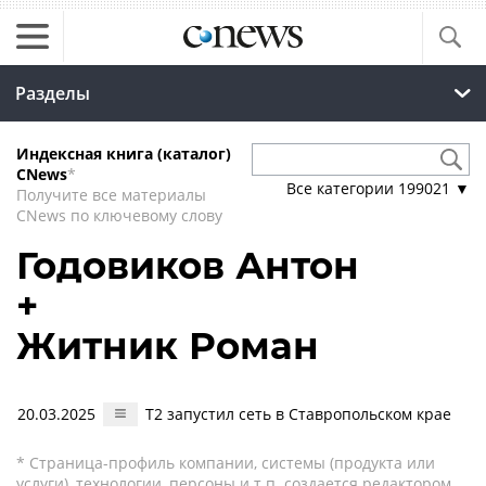
Разделы
Индексная книга (каталог)
CNews
*
Все категории
199021
▼
Получите все материалы
CNews по ключевому слову
Годовиков Антон
+
Житник Роман
20.03.2025
T2 запустил сеть в Ставропольском крае
* Страница-профиль компании, системы (продукта или
услуги), технологии, персоны и т.п. создается редактором