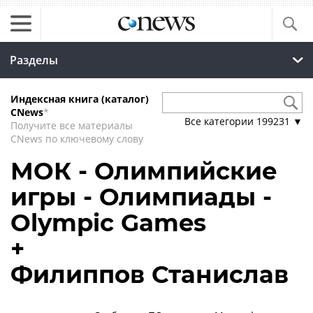
Разделы
Индексная книга (каталог)
CNews
*
Все категории
199231
▼
Получите все материалы
CNews по ключевому слову
МОК - Олимпийские
игры - Олимпиады -
Olympic Games
+
Филиппов Станислав