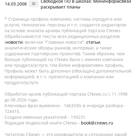
Свободное ПО в школах: Мининформсвязи
14.03.2008
раскрывает планы
* Страница-профиль компании, системы (продукта или
услуги), технологии, персоны и т.п. создается редактором
на основе анализа архива публикаций портала CNews.
Обрабатываются тексты всех редакционных разделов
(
новости
, включая "Главные новости",
статьи
,
аналитические обзоры рынков, интервью, а также
содержание партнёрских проектов). Таким образом, чем
больше публикаций на CNews было с именем компании
или продукта/услуги, тем более информативен профиль.
Профиль может быть дополнен (обогащен) дополнительной
информацией, в т.ч. презентацией о компании или
продукте/услуге.
Обработан архив публикаций портала CNews.ru c 11.1998
до 08.2026 годы.
Ключевых фраз выявлено - 1463330, в очереди разбора -
724415.
Создано именных указателей - 199231.
Редакция Индексной книги CNews -
book@cnews.ru
Читатели CNews — это руководители и сотрудники одной