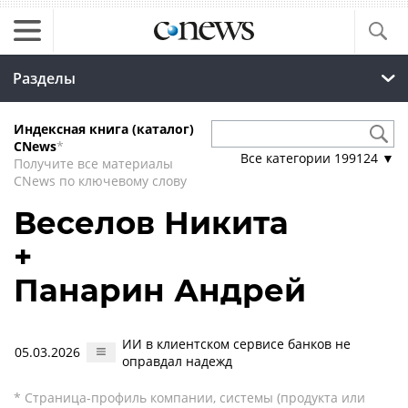
Разделы
Индексная книга (каталог)
CNews
*
Все категории
199124
▼
Получите все материалы
CNews по ключевому слову
Веселов Никита
+
Панарин Андрей
ИИ в клиентском сервисе банков не
05.03.2026
оправдал надежд
* Страница-профиль компании, системы (продукта или