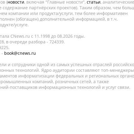
ов (
новости
, включая "Главные новости",
статьи
, аналитически
е содержание партнёрских проектов). Таким образом, чем боль
нем компании или продукта/услуги, тем более информативен
полнен (обогащен) дополнительной информацией, в т.ч.
дукте/услуге.
ала CNews.ru c 11.1998 до 08.2026 годы.
8, в очереди разбора - 724339.
9225.
 -
book@cnews.ru
ели и сотрудники одной из самых успешных отраслей российск
онных технологий. Ядро аудитории составляют топ-менеджеры
таментов информатизации федеральных и региональных орган
 промышленных компаний, розничных сетей, а также
аний-поставщиков информационных технологий и услуг связи.