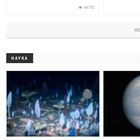
48792
ПО
НАУКА