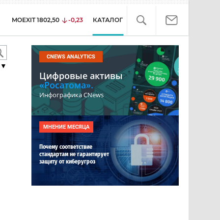
MOEXIT
1802,50
-0,23
КАТАЛОГ
CNEWS ANALYTICS
▼
Цифровые активы
«Росатома».
Инфографика CNews
МНЕНИЕ МЕСЯЦА
Почему соответствие
стандартам не гарантирует
защиту от киберугроз