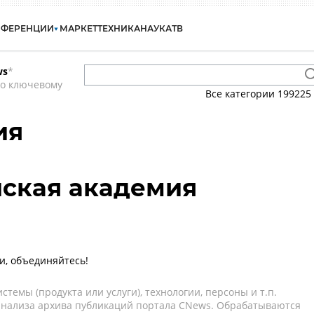
НФЕРЕНЦИИ
МАРКЕТ
ТЕХНИКА
НАУКА
ТВ
ws
*
по ключевому
Все категории
199225
ия
йская академия
и, объединяйтесь!
темы (продукта или услуги), технологии, персоны и т.п.
 анализа архива публикаций портала CNews. Обрабатываются