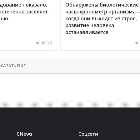
дование показало,
Обнаружены биологические
остепенно заселяет
часы-хронометр организма 
нью
когда они выходят из строя,
развитие человека
останавливается
36325
КАЗАТЬ ЕЩЕ
CNews
Соцсети