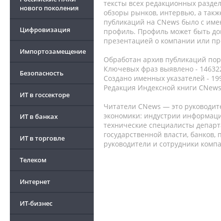
тексты всех редакционных раздел
нового поколения
обзоры рынков, интервью, а такж
публикаций на CNews было с име
Цифровизация
профиль. Профиль может быть до
презентацией о компании или про
Импортозамещение
Обработан архив публикаций порт
Ключевых фраз выявлено - 146322
Безопасность
Создано именных указателей - 19
Редакция Индексной книги CNews
ИТ в госсекторе
Читатели CNews — это руководит
экономики: индустрии информаци
ИТ в банках
технические специалисты депар
государственной власти, банков,
ИТ в торговле
руководители и сотрудники комп
Телеком
Интернет
ИТ-бизнес