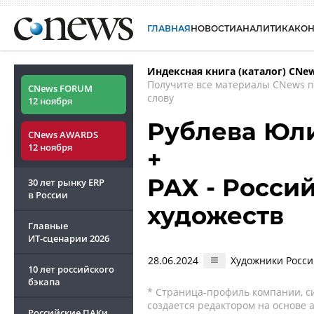
ГЛАВНАЯ
НОВОСТИ
АНАЛИТИКА
КО
Индексная книга (каталог) CNe
Получите все материалы CNews 
CNews FORUM
слову
12 ноября
Рублева Юл
CNews AWARDS
12 ноября
+
РАХ - Росси
30 лет рынку ERP
в России
художеств
Главные
ИТ-сценарии
2026
28.06.2024
Художники Росси
10 лет российского
бэкапа
* Страница-профиль компании, сис
создается редактором на основе
Российские ПАКи