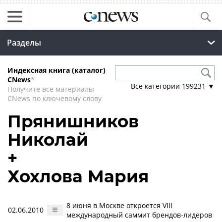
Разделы
Индексная книга (каталог)
CNews
*
Все категории
199231
▼
Получите все материалы
CNews по ключевому слову
Прянишников
Николай
+
Хохлова Мария
8 июня в Москве откроется VIII
02.06.2010
международный саммит брендов-лидеров