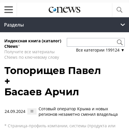
Разделы
Индексная книга (каталог)
CNews
*
Все категории
199124
▼
Получите все материалы
CNews по ключевому слову
Топорищев Павел
+
Басаев Арчил
Сотовый оператор Крыма и новых
24.09.2024
регионов незаметно сменил владельца
* Страница-профиль компании, системы (продукта или