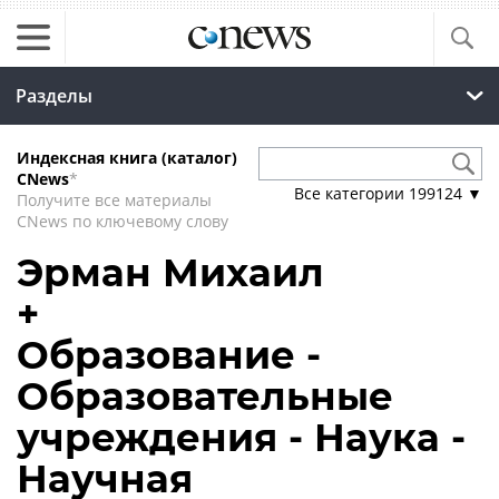
Разделы
Индексная книга (каталог)
CNews
*
Все категории
199124
▼
Получите все материалы
CNews по ключевому слову
Эрман Михаил
+
Образование -
Образовательные
учреждения - Наука -
Научная