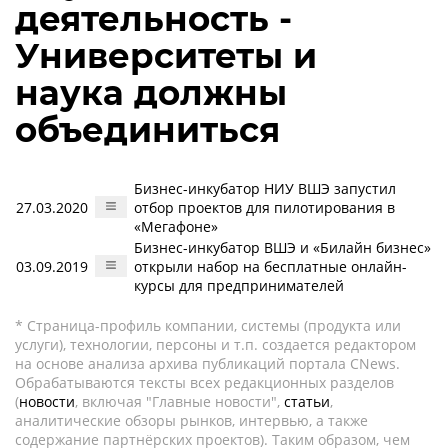
деятельность -
Университеты и
наука должны
объединиться
Бизнес-инкубатор НИУ ВШЭ запустил
27.03.2020
отбор проектов для пилотирования в
«Мегафоне»
Бизнес-инкубатор ВШЭ и «Билайн бизнес»
03.09.2019
открыли набор на бесплатные онлайн-
курсы для предпринимателей
* Страница-профиль компании, системы (продукта или
услуги), технологии, персоны и т.п. создается редактором
на основе анализа архива публикаций портала CNews.
Обрабатываются тексты всех редакционных разделов
(
новости
, включая "Главные новости",
статьи
,
аналитические обзоры рынков, интервью, а также
содержание партнёрских проектов). Таким образом, чем