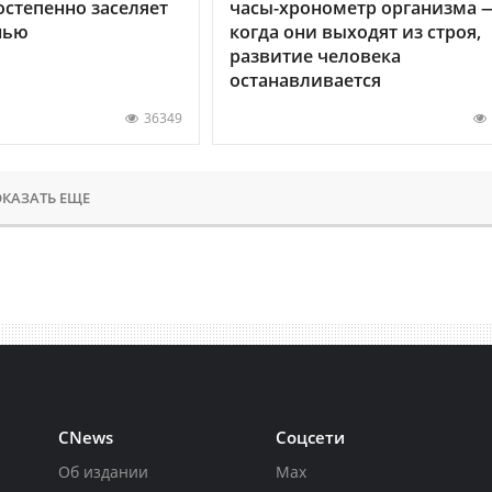
остепенно заселяет
часы-хронометр организма 
нью
когда они выходят из строя,
развитие человека
останавливается
36349
КАЗАТЬ ЕЩЕ
CNews
Соцсети
Об издании
Max