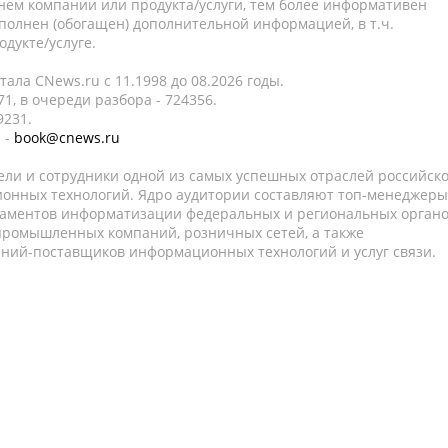
нем компании или продукта/услуги, тем более информативен
полнен (обогащен) дополнительной информацией, в т.ч.
дукте/услуге.
ала CNews.ru c 11.1998 до 08.2026 годы.
1, в очереди разбора - 724356.
9231.
 -
book@cnews.ru
ели и сотрудники одной из самых успешных отраслей российск
онных технологий. Ядро аудитории составляют топ-менеджеры
таментов информатизации федеральных и региональных орган
 промышленных компаний, розничных сетей, а также
аний-поставщиков информационных технологий и услуг связи.