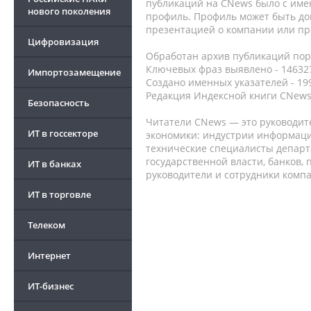
публикаций на CNews было с име
нового поколения
профиль. Профиль может быть до
презентацией о компании или про
Цифровизация
Обработан архив публикаций порт
Ключевых фраз выявлено - 146327
Импортозамещение
Создано именных указателей - 19
Редакция Индексной книги CNews
Безопасность
Читатели CNews — это руководит
ИТ в госсекторе
экономики: индустрии информаци
технические специалисты депар
государственной власти, банков,
ИТ в банках
руководители и сотрудники комп
ИТ в торговле
Телеком
Интернет
ИТ-бизнес