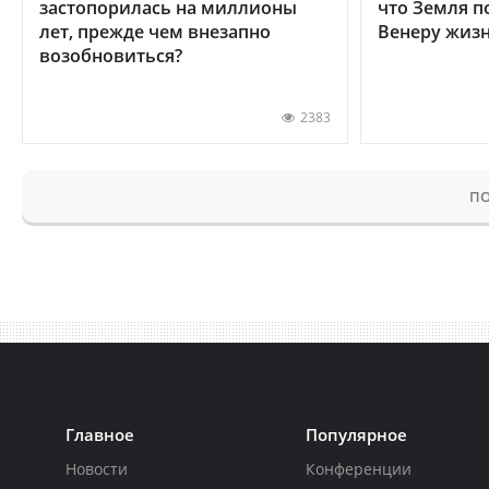
застопорилась на миллионы
что Земля п
лет, прежде чем внезапно
Венеру жиз
возобновиться?
2383
ПО
Главное
Популярное
Новости
Конференции