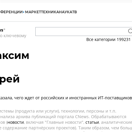
НФЕРЕНЦИИ
МАРКЕТ
ТЕХНИКА
НАУКА
ТВ
ws
*
по ключевому
Все категории
199231
аксим
дрей
казала, чего ждет от российских и иностранных ИТ-поставщиков
темы (продукта или услуги), технологии, персоны и т.п.
 анализа архива публикаций портала CNews. Обрабатываются
ов (
новости
, включая "Главные новости",
статьи
, аналитически
е содержание партнёрских проектов). Таким образом, чем боль