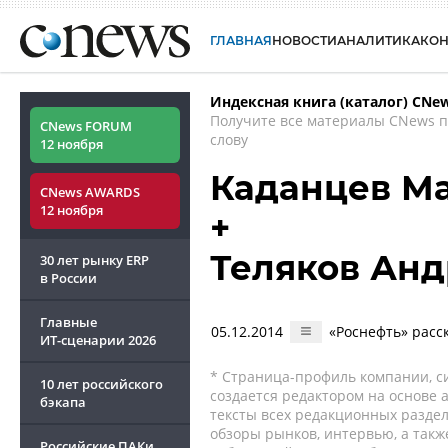
ГЛАВНАЯ
НОВОСТИ
АНАЛИТИКА
КО
Индексная книга (каталог) CNe
Получите все материалы CNews 
CNews FORUM
слову
12 ноября
Каданцев М
CNews AWARDS
12 ноября
+
Теляков Ан
30 лет рынку ERP
в России
Главные
05.12.2014
«Роснефть» расс
ИТ-сценарии
2026
* Страница-профиль компании, сис
10 лет российского
создается редактором на основе
бэкапа
тексты всех редакционных раздел
обзоры рынков, интервью, а такж
Российские ПАКи