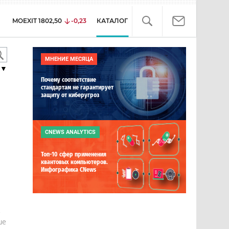
MOEXIT
1802,50
-0,23
КАТАЛОГ
МНЕНИЕ МЕСЯЦА
▼
Почему соответствие
стандартам не гарантирует
защиту от киберугроз
CNEWS ANALYTICS
Топ-10 сфер применения
квантовых компьютеров.
Инфографика CNews
е
ше