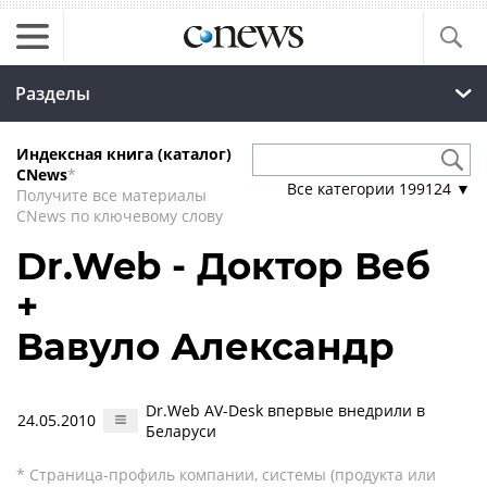
Разделы
Индексная книга (каталог)
CNews
*
Все категории
199124
▼
Получите все материалы
CNews по ключевому слову
Dr.Web - Доктор Веб
+
Вавуло Александр
Dr.Web AV-Desk впервые внедрили в
24.05.2010
Беларуси
* Страница-профиль компании, системы (продукта или