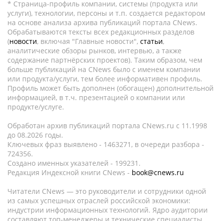
* Страница-профиль компании, системы (продукта или
услуги), технологии, персоны и т.п. создается редактором
на основе анализа архива публикаций портала CNews.
Обрабатываются тексты всех редакционных разделов
(
новости
, включая "Главные новости",
статьи
,
аналитические обзоры рынков, интервью, а также
содержание партнёрских проектов). Таким образом, чем
больше публикаций на CNews было с именем компании
или продукта/услуги, тем более информативен профиль.
Профиль может быть дополнен (обогащен) дополнительной
информацией, в т.ч. презентацией о компании или
продукте/услуге.
Обработан архив публикаций портала CNews.ru c 11.1998
до 08.2026 годы.
Ключевых фраз выявлено - 1463271, в очереди разбора -
724356.
Создано именных указателей - 199231.
Редакция Индексной книги CNews -
book@cnews.ru
Читатели CNews — это руководители и сотрудники одной
из самых успешных отраслей российской экономики:
индустрии информационных технологий. Ядро аудитории
составляют топ-менеджеры и технические специалисты