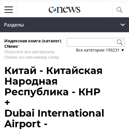
Разделы
Индексная книга (каталог)
CNews
*
Все категории
199231
▼
Получите все материалы
CNews по ключевому слову
Китай - Китайская
Народная
Республика - КНР
+
Dubai International
Airport -