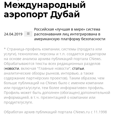
Международный
аэропорт Дубай
Российская «лучшая в мире» система
24.04.2019
распознавания лиц интегрирована в
американскую платформу безопасности
* Страница-профиль компании, системы (продукта или
услуги), технологии, персоны и т.п. создается редактором
на основе анализа архива публикаций портала CNews.
Обрабатываются тексты всех редакционных разделов
(
новости
, включая "Главные новости",
статьи
,
аналитические обзоры рынков, интервью, а также
содержание партнёрских проектов). Таким образом, чем
больше публикаций на CNews было с именем компании
или продукта/услуги, тем более информативен профиль.
Профиль может быть дополнен (обогащен) дополнительной
информацией, в т.ч. презентацией о компании или
продукте/услуге.
Обработан архив публикаций портала CNews.ru c 11.1998