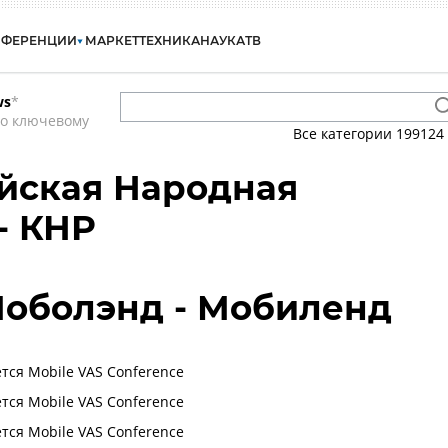
НФЕРЕНЦИИ
МАРКЕТ
ТЕХНИКА
НАУКА
ТВ
ws
*
по ключевому
Все категории
199124
айская Народная
- КНР
Моболэнд - Мобиленд
тся Mobile VAS Conference
тся Mobile VAS Conference
тся Mobile VAS Conference