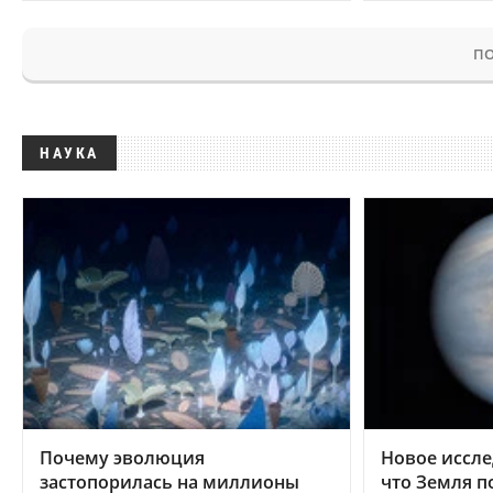
ПО
НАУКА
Почему эволюция
Новое иссле
застопорилась на миллионы
что Земля п