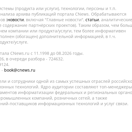
темы (продукта или услуги), технологии, персоны и т.п.
 анализа архива публикаций портала CNews. Обрабатываются
ов (
новости
, включая "Главные новости",
статьи
, аналитически
е содержание партнёрских проектов). Таким образом, чем боль
нем компании или продукта/услуги, тем более информативен
полнен (обогащен) дополнительной информацией, в т.ч.
дукте/услуге.
ала CNews.ru c 11.1998 до 08.2026 годы.
6, в очереди разбора - 724632.
9124.
 -
book@cnews.ru
ели и сотрудники одной из самых успешных отраслей российск
онных технологий. Ядро аудитории составляют топ-менеджеры
таментов информатизации федеральных и региональных орган
 промышленных компаний, розничных сетей, а также
аний-поставщиков информационных технологий и услуг связи.