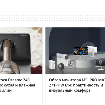
оса Dreame Z40
Обзор монитора MSI PRO MA
o: сухая и влажная
271PHW E14: практичность и
усилий
визуальный комфорт