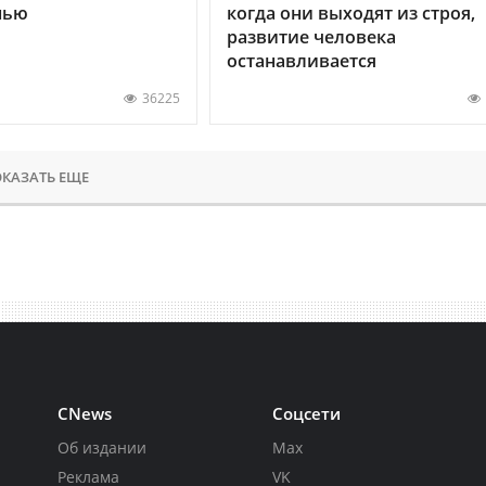
нью
когда они выходят из строя,
развитие человека
останавливается
36225
КАЗАТЬ ЕЩЕ
CNews
Соцсети
Об издании
Max
Реклама
VK