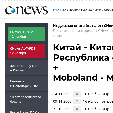
ГЛАВНАЯ
НОВОСТИ
АНАЛИТИКА
КО
Индексная книга (каталог) CNe
Получите все материалы CNews 
CNews FORUM
слову
12 ноября
Китай - Кит
CNews AWARDS
12 ноября
Республика 
+
30 лет рынку ERP
в России
Moboland - 
Главные
ИТ-сценарии
2026
14.11.2006
16 ноября открое
10 лет российского
09.11.2006
16 ноября открое
бэкапа
31.10.2006
16 ноября открое
Российские ПАКи