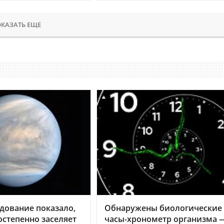
КАЗАТЬ ЕЩЕ
дование показало,
Обнаружены биологические
остепенно заселяет
часы-хронометр организма 