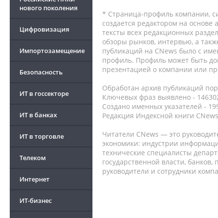
нового поколения
* Страница-профиль компании, сис
создается редактором на основе
Цифровизация
тексты всех редакционных раздел
обзоры рынков, интервью, а такж
Импортозамещение
публикаций на CNews было с име
профиль. Профиль может быть до
презентацией о компании или про
Безопасность
Обработан архив публикаций порт
ИТ в госсекторе
Ключевых фраз выявлено - 146302
Создано именных указателей - 19
ИТ в банках
Редакция Индексной книги CNews
Читатели CNews — это руководит
ИТ в торговле
экономики: индустрии информаци
технические специалисты депар
Телеком
государственной власти, банков,
руководители и сотрудники комп
Интернет
ИТ-бизнес