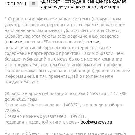
«Диасофт»: сотрудник call-центра сделал
17.01.2011
карьеру до управляющего директора
* Страница-профиль компании, системы (продукта или
услуги), технологии, персоны и т.п. создается редактором
на основе анализа архива публикаций портала CNews.
Обрабатываются тексты всех редакционных разделов
(
новости
, включая "Главные новости",
статьи
,
аналитические обзоры рынков, интервью, а также
содержание партнёрских проектов). Таким образом, чем
больше публикаций на CNews было с именем компании
или продукта/услуги, тем более информативен профиль.
Профиль может быть дополнен (обогащен) дополнительной
информацией, в т.ч. презентацией о компании или
продукте/услуге.
Обработан архив публикаций портала CNews.ru c 11.1998
до 08.2026 годы.
Ключевых фраз выявлено - 1463271, в очереди разбора -
724356.
Создано именных указателей - 199231.
Редакция Индексной книги CNews -
book@cnews.ru
Читатели CNews — это руководители и сотрудники одной