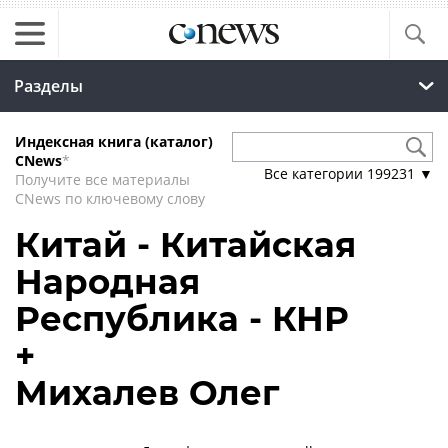
Разделы
Индексная книга (каталог)
CNews
*
Все категории
199231
▼
Получите все материалы
CNews по ключевому слову
Китай - Китайская
Народная
Республика - КНР
+
Михалев Олег