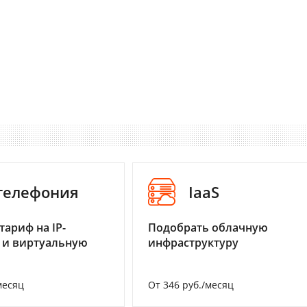
-телефония
IaaS
тариф на IP-
Подобрать облачную
 и виртуальную
инфраструктуру
месяц
От 346 руб./месяц