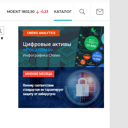
MOEXIT
1802,50
-0,23
КАТАЛОГ
CNEWS ANALYTICS
▼
Цифровые активы
«Росатома».
Инфографика CNews
МНЕНИЕ МЕСЯЦА
Почему соответствие
стандартам не гарантирует
защиту от киберугроз