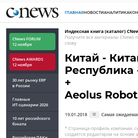
ГЛАВНАЯ
НОВОСТИ
АНАЛИТИКА
КО
Индексная книга (каталог) CNe
Получите все материалы CNews 
CNews FORUM
слову
12 ноября
Китай - Кит
CNews AWARDS
12 ноября
Республика 
+
30 лет рынку ERP
в России
Aeolus Robot
Главные
ИТ-сценарии
2026
19.01.2018
Самая ожидаемая
10 лет российского
бэкапа
* Страница-профиль компании, сис
создается редактором на основе
Российские ПАКи