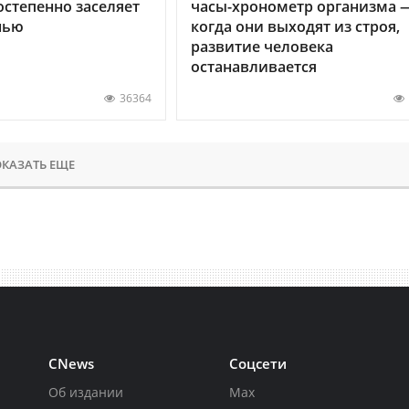
остепенно заселяет
часы-хронометр организма 
нью
когда они выходят из строя,
развитие человека
останавливается
36364
КАЗАТЬ ЕЩЕ
CNews
Соцсети
Об издании
Max