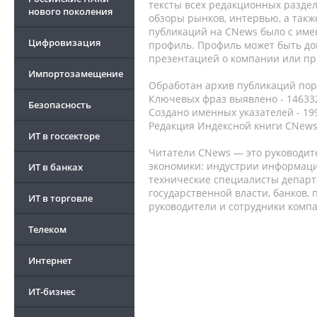
тексты всех редакционных раздел
нового поколения
обзоры рынков, интервью, а такж
публикаций на CNews было с име
Цифровизация
профиль. Профиль может быть до
презентацией о компании или про
Импортозамещение
Обработан архив публикаций порт
Ключевых фраз выявлено - 146332
Безопасность
Создано именных указателей - 19
Редакция Индексной книги CNews
ИТ в госсекторе
Читатели CNews — это руководит
экономики: индустрии информаци
ИТ в банках
технические специалисты депар
государственной власти, банков,
ИТ в торговле
руководители и сотрудники комп
Телеком
Интернет
ИТ-бизнес