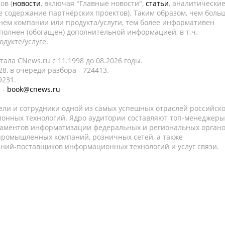
ов (
новости
, включая "Главные новости",
статьи
, аналитически
е содержание партнёрских проектов). Таким образом, чем боль
нем компании или продукта/услуги, тем более информативен
полнен (обогащен) дополнительной информацией, в т.ч.
дукте/услуге.
ала CNews.ru c 11.1998 до 08.2026 годы.
8, в очереди разбора - 724413.
9231.
 -
book@cnews.ru
ели и сотрудники одной из самых успешных отраслей российск
онных технологий. Ядро аудитории составляют топ-менеджеры
таментов информатизации федеральных и региональных орган
 промышленных компаний, розничных сетей, а также
аний-поставщиков информационных технологий и услуг связи.