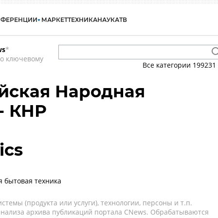
НФЕРЕНЦИИ
МАРКЕТ
ТЕХНИКА
НАУКА
ТВ
ws
*
по ключевому
Все категории
199231
айская Народная
- КНР
ics
 бытовая техника
темы (продукта или услуги), технологии, персоны и т.п.
 анализа архива публикаций портала CNews. Обрабатываются