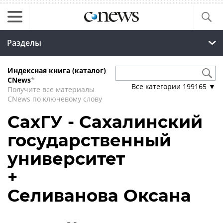
Разделы
Индексная книга (каталог)
CNews
*
Все категории
199165
▼
Получите все материалы
CNews по ключевому слову
СахГУ - Сахалинский
государственный
университет
+
Селиванова Оксана