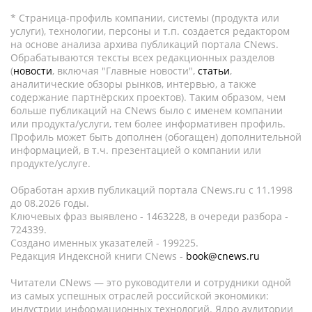
* Страница-профиль компании, системы (продукта или
услуги), технологии, персоны и т.п. создается редактором
на основе анализа архива публикаций портала CNews.
Обрабатываются тексты всех редакционных разделов
(
новости
, включая "Главные новости",
статьи
,
аналитические обзоры рынков, интервью, а также
содержание партнёрских проектов). Таким образом, чем
больше публикаций на CNews было с именем компании
или продукта/услуги, тем более информативен профиль.
Профиль может быть дополнен (обогащен) дополнительной
информацией, в т.ч. презентацией о компании или
продукте/услуге.
Обработан архив публикаций портала CNews.ru c 11.1998
до 08.2026 годы.
Ключевых фраз выявлено - 1463228, в очереди разбора -
724339.
Создано именных указателей - 199225.
Редакция Индексной книги CNews -
book@cnews.ru
Читатели CNews — это руководители и сотрудники одной
из самых успешных отраслей российской экономики:
индустрии информационных технологий. Ядро аудитории