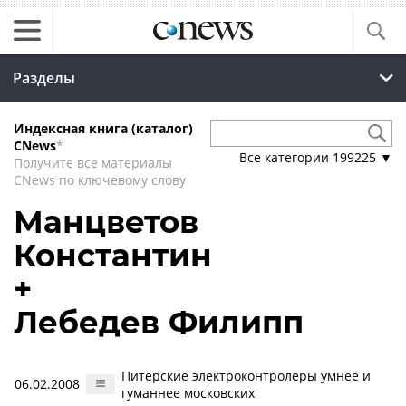
Разделы
Индексная книга (каталог)
CNews
*
Все категории
199225
▼
Получите все материалы
CNews по ключевому слову
Манцветов
Константин
+
Лебедев Филипп
Питерские электроконтролеры умнее и
06.02.2008
гуманнее московских