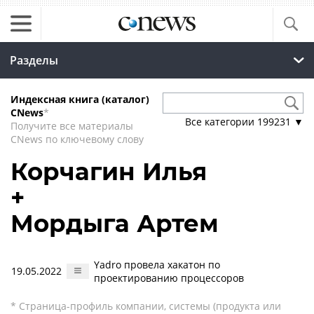
Разделы
Индексная книга (каталог)
CNews
*
Все категории
199231
▼
Получите все материалы
CNews по ключевому слову
Корчагин Илья
+
Мордыга Артем
Yadro провела хакатон по
19.05.2022
проектированию процессоров
* Страница-профиль компании, системы (продукта или