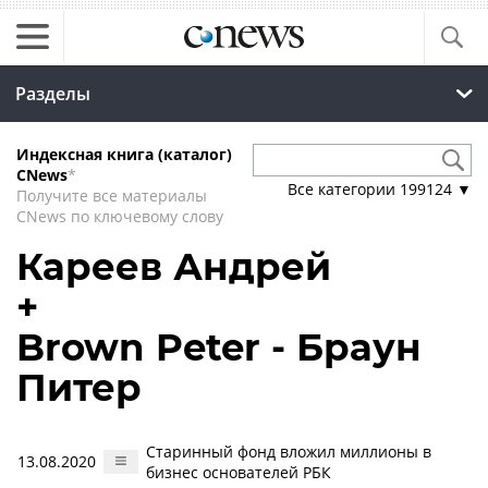
Разделы
Индексная книга (каталог)
CNews
*
Все категории
199124
▼
Получите все материалы
CNews по ключевому слову
Кареев Андрей
+
Brown Peter - Браун
Питер
Старинный фонд вложил миллионы в
13.08.2020
бизнес основателей РБК