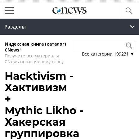
Разделы
Индексная книга (каталог)
CNews
*
Все категории
199231
▼
Получите все материалы
CNews по ключевому слову
Hacktivism -
Хактивизм
+
Mythic Likho -
Хакерская
группировка