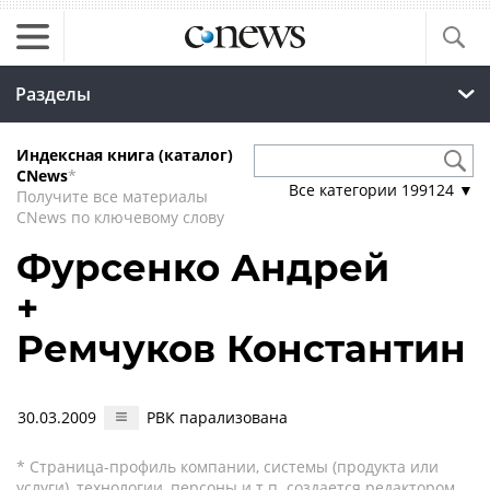
Разделы
Индексная книга (каталог)
CNews
*
Все категории
199124
▼
Получите все материалы
CNews по ключевому слову
Фурсенко Андрей
+
Ремчуков Константин
30.03.2009
РВК парализована
* Страница-профиль компании, системы (продукта или
услуги), технологии, персоны и т.п. создается редактором