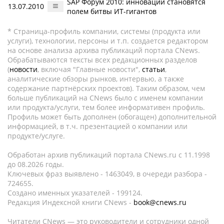
SAP Форум 2010: инновации становятся
13.07.2010
полем битвы ИТ-гигантов
* Страница-профиль компании, системы (продукта или
услуги), технологии, персоны и т.п. создается редактором
на основе анализа архива публикаций портала CNews.
Обрабатываются тексты всех редакционных разделов
(
новости
, включая "Главные новости",
статьи
,
аналитические обзоры рынков, интервью, а также
содержание партнёрских проектов). Таким образом, чем
больше публикаций на CNews было с именем компании
или продукта/услуги, тем более информативен профиль.
Профиль может быть дополнен (обогащен) дополнительной
информацией, в т.ч. презентацией о компании или
продукте/услуге.
Обработан архив публикаций портала CNews.ru c 11.1998
до 08.2026 годы.
Ключевых фраз выявлено - 1463049, в очереди разбора -
724655.
Создано именных указателей - 199124.
Редакция Индексной книги CNews -
book@cnews.ru
Читатели CNews — это руководители и сотрудники одной