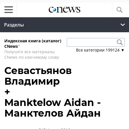
Разделы
Индексная книга (каталог)
CNews
*
Все категории
199124
▼
Получите все материалы
CNews по ключевому слову
Севастьянов
Владимир
+
Manktelow Aidan -
Манктелов Айдан